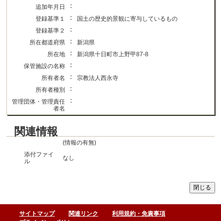
：
追加年月日
：
登録基準１
国土の歴史的景観に寄与しているもの
：
登録基準２
：
所在都道府県
新潟県
：
所在地
新潟県十日町市上野甲87-8
：
保管施設の名称
：
所有者名
宗教法人西永寺
：
所有者種別
：
管理団体・管理責任
者名
関連情報
(情報の有無)
添付ファイ
なし
ル
サイトマップ
関連リンク
利用規約・免責事項