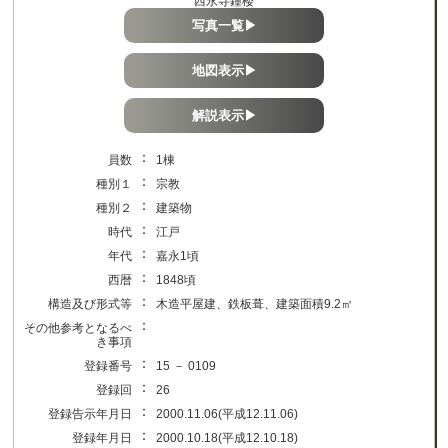
西永寺鐘楼
写真一覧▶
地図表示▶
解説表示▶
：
員数
1棟
：
種別１
宗教
：
種別２
建築物
：
時代
江戸
：
年代
嘉永1頃
：
西暦
1848頃
：
構造及び形式等
木造平屋建、鉄板葺、建築面積9.2㎡
：
その他参考となるべ
き事項
：
登録番号
15 － 0109
：
登録回
26
：
登録告示年月日
2000.11.06(平成12.11.06)
：
登録年月日
2000.10.18(平成12.10.18)