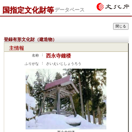
国指定文化財等
データベース
登録有形文化財（建造物）
主情報
：
西永寺鐘楼
名称
：
ふりがな
さいえいじしょうろう