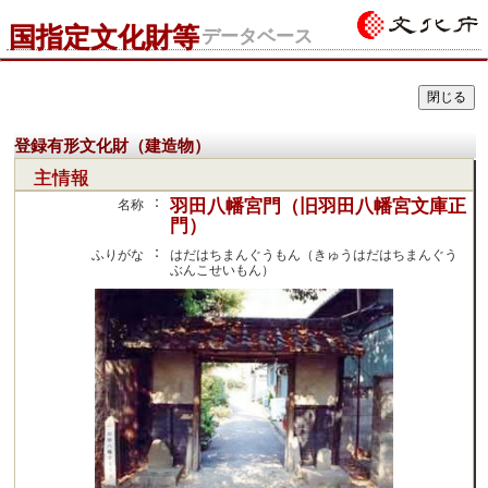
国指定文化財等
データベース
登録有形文化財（建造物）
主情報
：
羽田八幡宮門（旧羽田八幡宮文庫正
名称
門）
：
ふりがな
はだはちまんぐうもん（きゅうはだはちまんぐう
ぶんこせいもん）