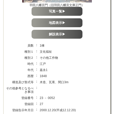
羽田八幡宮門（旧羽田八幡宮文庫正門）
写真一覧▶
地図表示▶
解説表示▶
：
員数
1棟
：
種別１
文化福祉
：
種別２
その他工作物
：
時代
江戸
：
年代
嘉永1
：
西暦
1848
：
構造及び形式等
木造、瓦葺、間口3m
：
その他参考となるべ
き事項
：
登録番号
23 － 0052
：
登録回
27
：
登録告示年月日
2000.12.20(平成12.12.20)