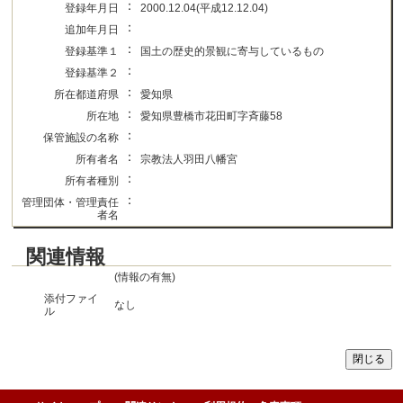
：
登録年月日
2000.12.04(平成12.12.04)
：
追加年月日
：
登録基準１
国土の歴史的景観に寄与しているもの
：
登録基準２
：
所在都道府県
愛知県
：
所在地
愛知県豊橋市花田町字斉藤58
：
保管施設の名称
：
所有者名
宗教法人羽田八幡宮
：
所有者種別
：
管理団体・管理責任
者名
関連情報
(情報の有無)
添付ファイ
なし
ル