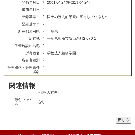
：
登録年月日
2001.04.24(平成13.04.24)
：
追加年月日
：
登録基準１
国土の歴史的景観に寄与しているもの
：
登録基準２
：
所在都道府県
千葉県
：
所在地
千葉県船橋市飯山満町2-670-1
：
保管施設の名称
：
所有者名
学校法人船橋学園
：
所有者種別
：
管理団体・管理責任
者名
関連情報
(情報の有無)
添付ファイ
なし
ル