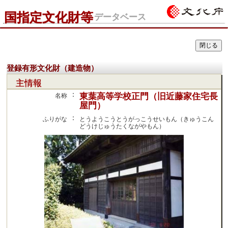
国指定文化財等
データベース
登録有形文化財（建造物）
主情報
：
東葉高等学校正門（旧近藤家住宅長
名称
屋門）
：
ふりがな
とうようこうとうがっこうせいもん（きゅうこん
どうけじゅうたくながやもん）