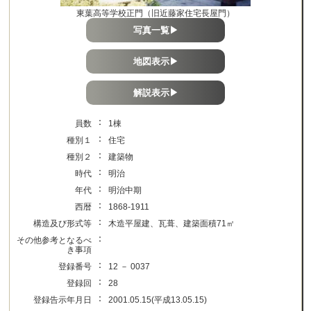
東葉高等学校正門（旧近藤家住宅長屋門）
写真一覧▶
地図表示▶
解説表示▶
：
員数
1棟
：
種別１
住宅
：
種別２
建築物
：
時代
明治
：
年代
明治中期
：
西暦
1868-1911
：
構造及び形式等
木造平屋建、瓦葺、建築面積71㎡
：
その他参考となるべ
き事項
：
登録番号
12 － 0037
：
登録回
28
：
登録告示年月日
2001.05.15(平成13.05.15)