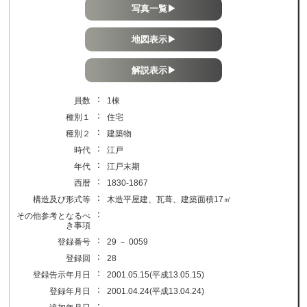
写真一覧▶
地図表示▶
解説表示▶
：
員数
1棟
：
種別１
住宅
：
種別２
建築物
：
時代
江戸
：
年代
江戸末期
：
西暦
1830-1867
：
構造及び形式等
木造平屋建、瓦葺、建築面積17㎡
：
その他参考となるべ
き事項
：
登録番号
29 － 0059
：
登録回
28
：
登録告示年月日
2001.05.15(平成13.05.15)
：
登録年月日
2001.04.24(平成13.04.24)
：