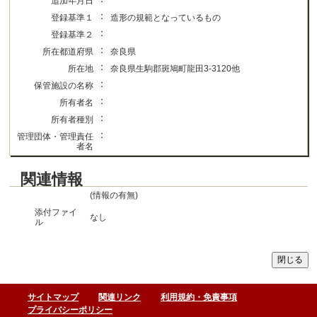
追加年月日
：
登録基準１
造形の規範となっているもの
：
登録基準２
：
所在都道府県
奈良県
：
所在地
奈良県生駒郡斑鳩町龍田3-3120他
：
保管施設の名称
：
所有者名
：
所有者種別
：
管理団体・管理責任
者名
関連情報
(情報の有無)
添付ファイ
なし
ル
サイトマップ
関連リンク
利用規約・免責事項
プライバシーポリシー