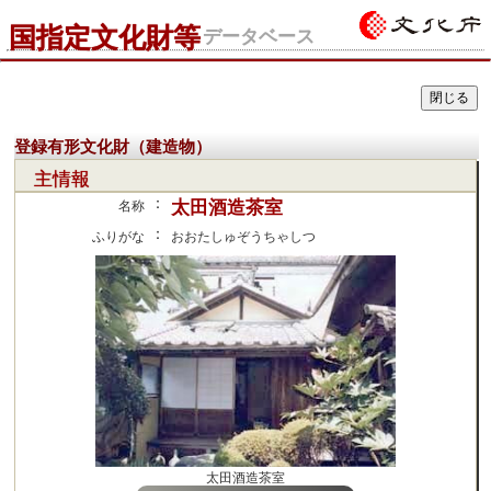
国指定文化財等
データベース
登録有形文化財（建造物）
主情報
：
太田酒造茶室
名称
：
ふりがな
おおたしゅぞうちゃしつ
太田酒造茶室