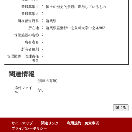
：
登録基準１
国土の歴史的景観に寄与しているもの
：
登録基準２
：
所在都道府県
群馬県
：
所在地
群馬県吾妻郡中之条町大字中之条982
：
保管施設の名称
：
所有者名
：
所有者種別
：
管理団体・管理責任
者名
関連情報
(情報の有無)
添付ファイ
なし
ル
サイトマップ
関連リンク
利用規約・免責事項
プライバシーポリシー