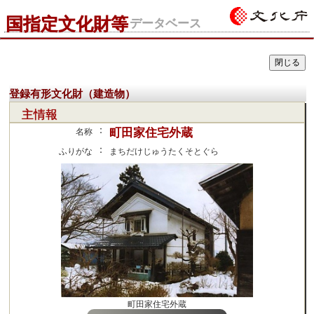
国指定文化財等
データベース
登録有形文化財（建造物）
主情報
：
町田家住宅外蔵
名称
：
ふりがな
まちだけじゅうたくそとぐら
町田家住宅外蔵