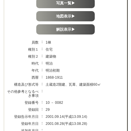
写真一覧▶
地図表示▶
解説表示▶
：
員数
1棟
：
種別１
住宅
：
種別２
建築物
：
時代
明治
：
年代
明治初期
：
西暦
1868-1911
：
構造及び形式等
土蔵造2階建、瓦葺、建築面積60㎡
：
その他参考となるべ
き事項
：
登録番号
10 － 0082
：
登録回
29
：
登録告示年月日
2001.09.14(平成13.09.14)
：
登録年月日
2001.08.28(平成13.08.28)
：
追加年月日