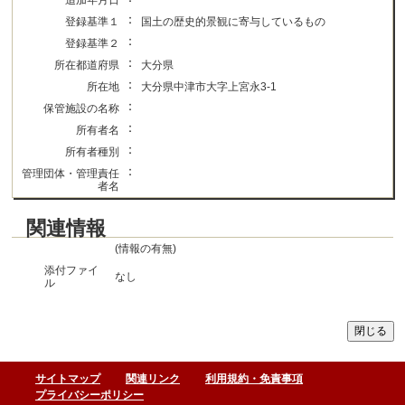
追加年月日
：
登録基準１
国土の歴史的景観に寄与しているもの
：
登録基準２
：
所在都道府県
大分県
：
所在地
大分県中津市大字上宮永3-1
：
保管施設の名称
：
所有者名
：
所有者種別
：
管理団体・管理責任
者名
関連情報
(情報の有無)
添付ファイ
なし
ル
サイトマップ
関連リンク
利用規約・免責事項
プライバシーポリシー