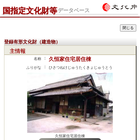
国指定文化財等
データベース
登録有形文化財（建造物）
主情報
：
久恒家住宅居住棟
名称
：
ふりがな
ひさつねけじゅうたくきょじゅうとう
久恒家住宅居住棟