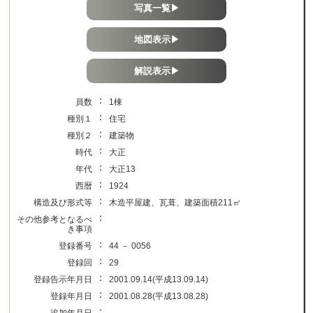
写真一覧▶
地図表示▶
解説表示▶
：
員数
1棟
：
種別１
住宅
：
種別２
建築物
：
時代
大正
：
年代
大正13
：
西暦
1924
：
構造及び形式等
木造平屋建、瓦葺、建築面積211㎡
：
その他参考となるべ
き事項
：
登録番号
44 － 0056
：
登録回
29
：
登録告示年月日
2001.09.14(平成13.09.14)
：
登録年月日
2001.08.28(平成13.08.28)
：