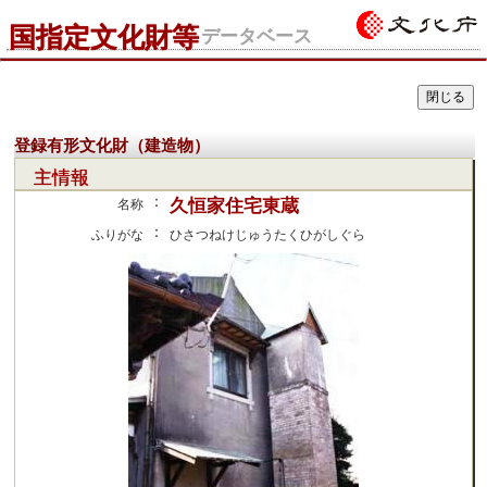
国指定文化財等
データベース
登録有形文化財（建造物）
主情報
：
久恒家住宅東蔵
名称
：
ふりがな
ひさつねけじゅうたくひがしぐら