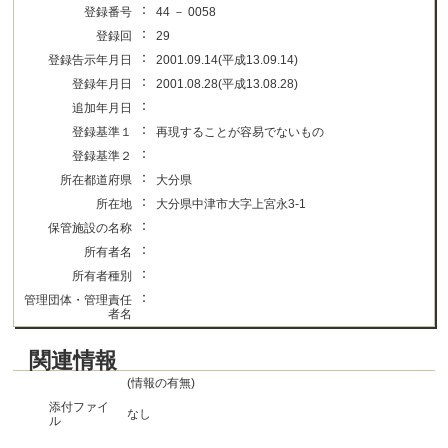
：
登録番号
44 － 0058
：
登録回
29
：
登録告示年月日
2001.09.14(平成13.09.14)
：
登録年月日
2001.08.28(平成13.08.28)
：
追加年月日
：
登録基準１
再現することが容易でないもの
：
登録基準２
：
所在都道府県
大分県
：
所在地
大分県中津市大字上宮永3-1
：
保管施設の名称
：
所有者名
：
所有者種別
：
管理団体・管理責任
者名
関連情報
(情報の有無)
添付ファイ
なし
ル