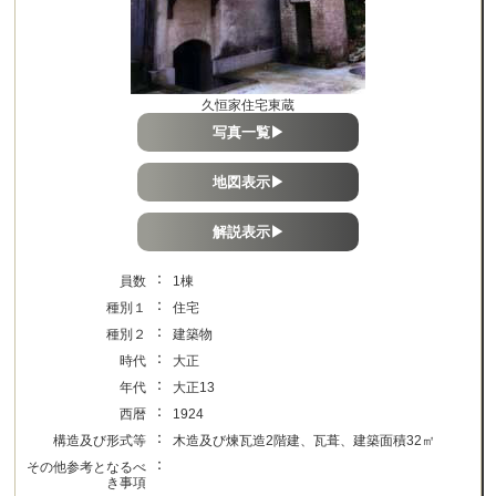
久恒家住宅東蔵
写真一覧▶
地図表示▶
解説表示▶
：
員数
1棟
：
種別１
住宅
：
種別２
建築物
：
時代
大正
：
年代
大正13
：
西暦
1924
：
構造及び形式等
木造及び煉瓦造2階建、瓦葺、建築面積32㎡
：
その他参考となるべ
き事項