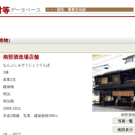
財等
データベース
・・・国宝、重要文化財
造物）
：
南部酒造場店舗
：
なんぶしゅぞうじょうてんぽ
：
1棟
：
産業2次
：
建築物
：
明治
：
明治期
：
1868-1911
：
南部酒
木造2階建、瓦葺、建築面積398㎡
：
：
18 － 0017