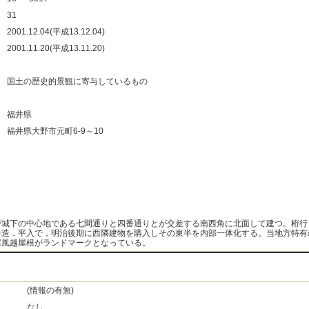
：
31
：
2001.12.04(平成13.12.04)
：
2001.11.20(平成13.11.20)
：
：
国土の歴史的景観に寄与しているもの
：
：
福井県
：
福井県大野市元町6-9～10
：
：
：
：
野城下の中心地である七間通りと四番通りとが交差する南西角に北面して建つ。桁行
妻造，平入で，明治後期に西隣建物を購入しその東半を内部一体化する。当地方特有
屋風越屋根がランドマークとなっている。
(情報の有無)
なし