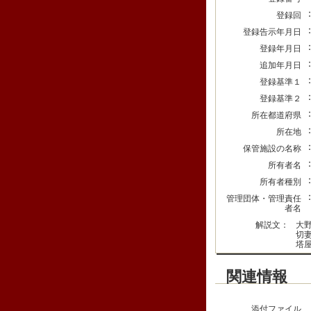
登録回
登録告示年月日
登録年月日
追加年月日
登録基準１
登録基準２
所在都道府県
所在地
保管施設の名称
所有者名
所有者種別
管理団体・管理責任
者名
解説文：
大
切
塔
関連情報
添付ファイル