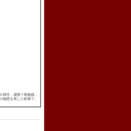
５間半，梁間７間規模，
の袖壁を有した町家で，