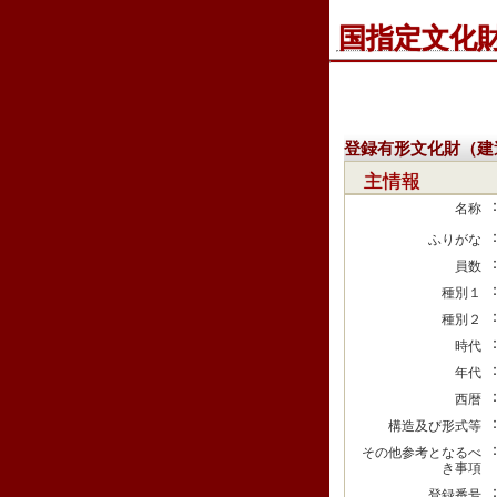
国指定文化
登録有形文化財（建
主情報
名称
ふりがな
員数
種別１
種別２
時代
年代
西暦
構造及び形式等
その他参考となるべ
き事項
登録番号