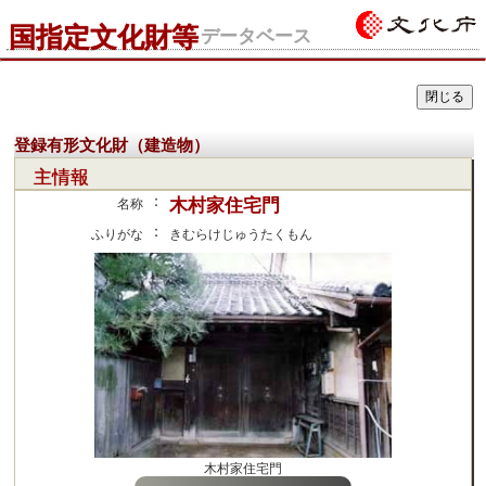
国指定文化財等
データベース
登録有形文化財（建造物）
主情報
：
木村家住宅門
名称
：
ふりがな
きむらけじゅうたくもん
木村家住宅門