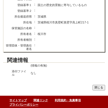
：
登録基準１
国土の歴史的景観に寄与しているもの
：
登録基準２
：
所在都道府県
茨城県
：
所在地
茨城県桜川市真壁町真壁字高上町217-1
：
保管施設の名称
：
所有者名
桜川市
：
所有者種別
：
管理団体・管理責任
者名
関連情報
(情報の有無)
添付ファイ
なし
ル
サイトマップ
関連リンク
利用規約・免責事項
プライバシーポリシー