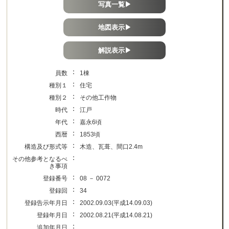
写真一覧▶
地図表示▶
解説表示▶
：
員数
1棟
：
種別１
住宅
：
種別２
その他工作物
：
時代
江戸
：
年代
嘉永6頃
：
西暦
1853頃
：
構造及び形式等
木造、瓦葺、間口2.4m
：
その他参考となるべ
き事項
：
登録番号
08 － 0072
：
登録回
34
：
登録告示年月日
2002.09.03(平成14.09.03)
：
登録年月日
2002.08.21(平成14.08.21)
：
追加年月日