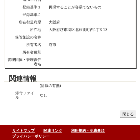
：
登録基準１
再現することが容易でないもの
：
登録基準２
：
所在都道府県
大阪府
：
所在地
大阪府堺市堺区北旅龍町西1丁3-13
：
保管施設の名称
：
所有者名
堺市
：
所有者種別
：
管理団体・管理責任
者名
関連情報
(情報の有無)
添付ファイ
なし
ル
サイトマップ
関連リンク
利用規約・免責事項
プライバシーポリシー