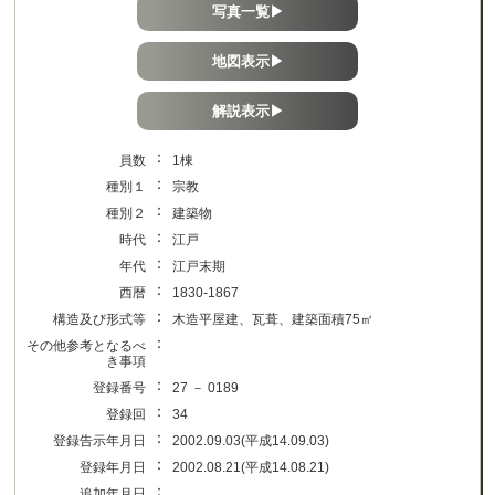
写真一覧▶
地図表示▶
解説表示▶
：
員数
1棟
：
種別１
宗教
：
種別２
建築物
：
時代
江戸
：
年代
江戸末期
：
西暦
1830-1867
：
構造及び形式等
木造平屋建、瓦葺、建築面積75㎡
：
その他参考となるべ
き事項
：
登録番号
27 － 0189
：
登録回
34
：
登録告示年月日
2002.09.03(平成14.09.03)
：
登録年月日
2002.08.21(平成14.08.21)
：
追加年月日