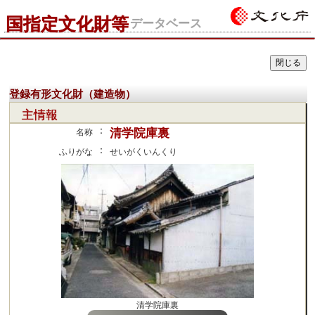
国指定文化財等
データベース
登録有形文化財（建造物）
主情報
：
清学院庫裏
名称
：
ふりがな
せいがくいんくり
清学院庫裏