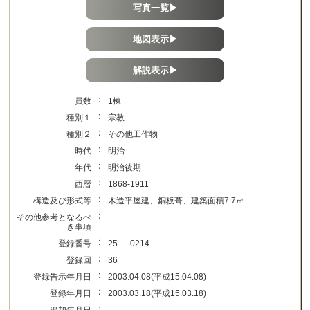
写真一覧▶
地図表示▶
解説表示▶
：
員数
1棟
：
種別１
宗教
：
種別２
その他工作物
：
時代
明治
：
年代
明治後期
：
西暦
1868-1911
：
構造及び形式等
木造平屋建、銅板葺、建築面積7.7㎡
：
その他参考となるべ
き事項
：
登録番号
25 － 0214
：
登録回
36
：
登録告示年月日
2003.04.08(平成15.04.08)
：
登録年月日
2003.03.18(平成15.03.18)
：