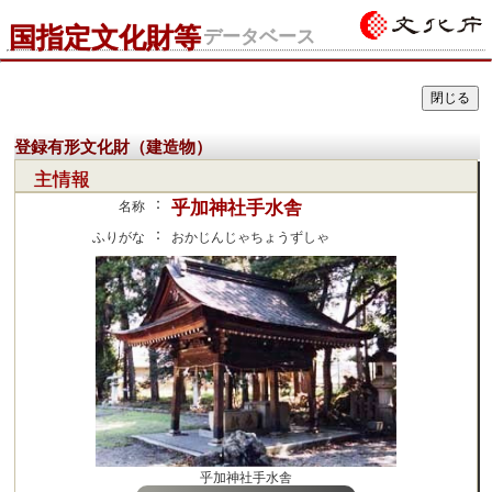
国指定文化財等
データベース
登録有形文化財（建造物）
主情報
：
乎加神社手水舎
名称
：
ふりがな
おかじんじゃちょうずしゃ
乎加神社手水舎