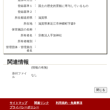
追加年月日
：
登録基準１
国土の歴史的景観に寄与しているもの
：
登録基準２
：
所在都道府県
滋賀県
：
所在地
滋賀県東近江市神郷町字森9
：
保管施設の名称
：
所有者名
宗教法人乎加神社
：
所有者種別
：
管理団体・管理責任
者名
関連情報
(情報の有無)
添付ファイ
なし
ル
サイトマップ
関連リンク
利用規約・免責事項
プライバシーポリシー