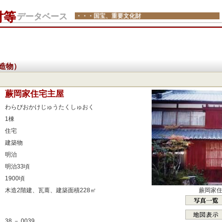
財等
データベース
・・・国宝、重要文化財
造物）
：
蕨岡家住宅主屋
：
わらびおかけじゅうたくしゅおく
：
1棟
：
住宅
：
建築物
：
明治
：
明治33頃
：
1900頃
：
蕨岡家
木造2階建、瓦葺、建築面積228㎡
：
：
38 － 0039