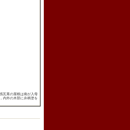
桟瓦葺の屋根は南が入母
，内外の木部に弁柄塗を