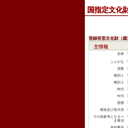
国指定文化
登録有形文化財（建
主情報
名称
ふりがな
員数
種別１
種別２
時代
年代
西暦
構造及び形式等
その他参考となるべ
き事項
登録番号