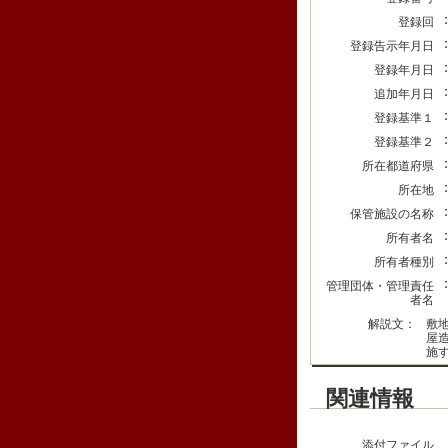
登録回
登録告示年月日
登録年月日
追加年月日
登録基準１
登録基準２
所在都道府県
所在地
保管施設の名称
所有者名
所有者種別
管理団体・管理責任
者名
解説文：
敷
屋
施
関連情報
添付ファイル