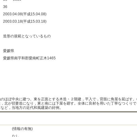
：
36
：
2003.04.08(平成15.04.08)
：
2003.03.18(平成15.03.18)
：
：
造形の規範となっているもの
：
：
愛媛県
：
愛媛県南宇和郡愛南町正木1465
：
：
：
：
地のほぼ中央に建つ。東を正面とする木造・２階建，平入で，背面に角屋を延ばす。
造，北が切妻造になり，東と南には下屋を廻す。全体に良材を用いた丁寧なつくりで
すなど，当地方の近代和風建築の好例。
(情報の有無)
なし