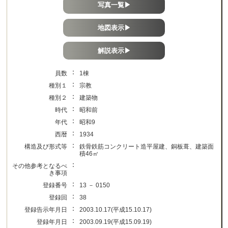
写真一覧▶
地図表示▶
解説表示▶
：
員数
1棟
：
種別１
宗教
：
種別２
建築物
：
時代
昭和前
：
年代
昭和9
：
西暦
1934
：
構造及び形式等
鉄骨鉄筋コンクリート造平屋建、銅板葺、建築面
積46㎡
：
その他参考となるべ
き事項
：
登録番号
13 － 0150
：
登録回
38
：
登録告示年月日
2003.10.17(平成15.10.17)
：
登録年月日
2003.09.19(平成15.09.19)