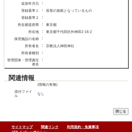
：
追加年月日
：
登録基準１
造形の規範となっているもの
：
登録基準２
：
所在都道府県
東京都
：
所在地
東京都千代田区外神田2-16-2
：
保管施設の名称
：
所有者名
宗教法人神田神社
：
所有者種別
：
管理団体・管理責任
者名
関連情報
(情報の有無)
添付ファイ
なし
ル
サイトマップ
関連リンク
利用規約・免責事項