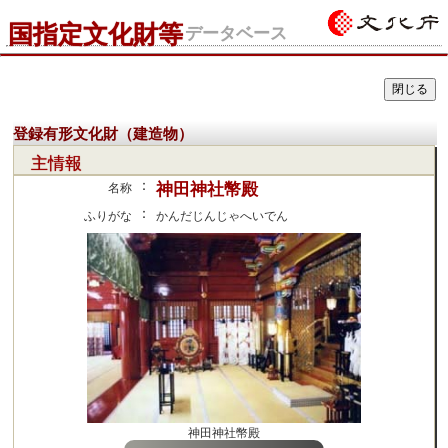
国指定文化財等
データベース
登録有形文化財（建造物）
主情報
：
神田神社幣殿
名称
：
ふりがな
かんだじんじゃへいでん
神田神社幣殿