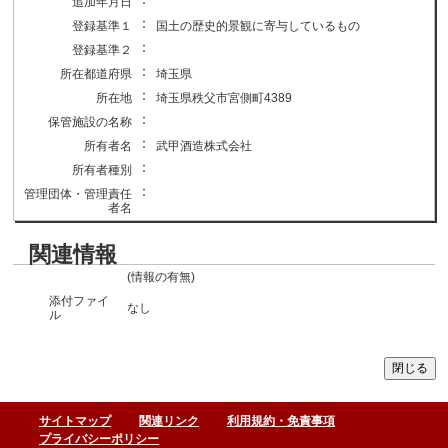
追加年月日
：
登録基準１
国土の歴史的景観に寄与しているもの
：
登録基準２
：
所在都道府県
埼玉県
：
所在地
埼玉県秩父市宮側町4389
：
保管施設の名称
：
所有者名
武甲酒造株式会社
：
所有者種別
：
管理団体・管理責任
者名
関連情報
(情報の有無)
添付ファイ
なし
ル
サイトマップ
関連リンク
利用規約・免責事項
プライバシーポリシー