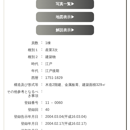
写真一覧▶
地図表示▶
解説表示▶
：
員数
1棟
：
種別１
産業3次
：
種別２
建築物
：
時代
江戸
：
年代
江戸後期
：
西暦
1751-1829
：
構造及び形式等
木造2階建、金属板葺、建築面積329㎡
：
その他参考となるべ
き事項
：
登録番号
11 － 0060
：
登録回
40
：
登録告示年月日
2004.03.04(平成16.03.04)
：
登録年月日
2004.02.17(平成16.02.17)
：