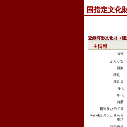
国指定文化
登録有形文化財（建
主情報
名称
ふりがな
員数
種別１
種別２
時代
年代
西暦
構造及び形式等
その他参考となるべき
事項
登録番号