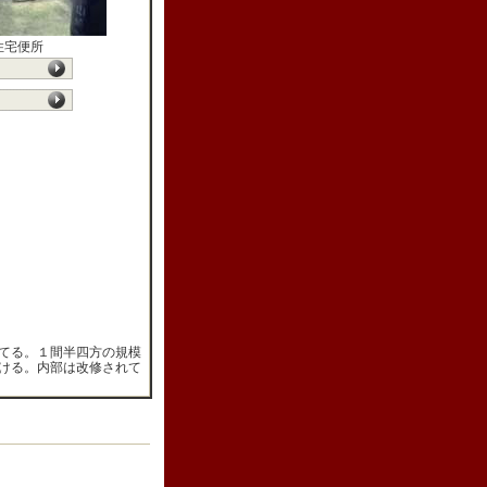
住宅便所
てる。１間半四方の規模
ける。内部は改修されて