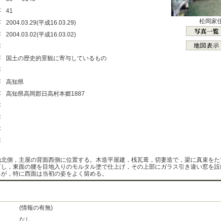
：
41
：
松岡家
2004.03.29(平成16.03.29)
：
2004.03.02(平成16.03.02)
：
：
国土の歴史的景観に寄与しているもの
：
：
高知県
：
高知県高岡郡日高村本郷1887
：
：
：
：
地北側，主屋の背面西側に位置する。木造平屋建，桟瓦葺，切妻造で，梁に真束をた
有し，東面の腰を目地入りのモルタル塗で仕上げ，その上部にガラス引き違い窓を設
るが，特に西面は当初の姿をよく留める。
(情報の有無)
なし