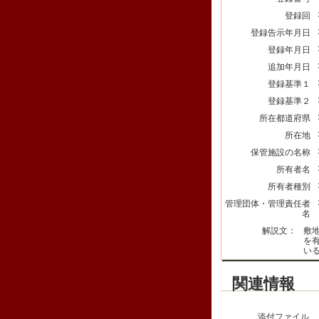
登録回
登録告示年月日
登録年月日
追加年月日
登録基準１
登録基準２
所在都道府県
所在地
保管施設の名称
所有者名
所有者種別
管理団体・管理責任者
名
解説文：
敷
を
い
関連情報
添付ファイル