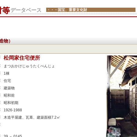
財等
データベース
・・・国宝、重要文化財
造物）
：
松岡家住宅便所
：
まつおかけじゅうたくべんじょ
：
1棟
：
住宅
：
建築物
：
昭和前
：
昭和初期
：
1926-1988
：
木造平屋建、瓦葺、建築面積7.2㎡
：
：
39 － 0145