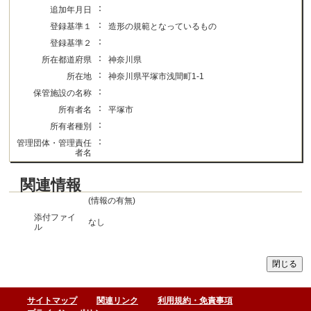
：
追加年月日
：
登録基準１
造形の規範となっているもの
：
登録基準２
：
所在都道府県
神奈川県
：
所在地
神奈川県平塚市浅間町1-1
：
保管施設の名称
：
所有者名
平塚市
：
所有者種別
：
管理団体・管理責任
者名
関連情報
(情報の有無)
添付ファイ
なし
ル
サイトマップ
関連リンク
利用規約・免責事項