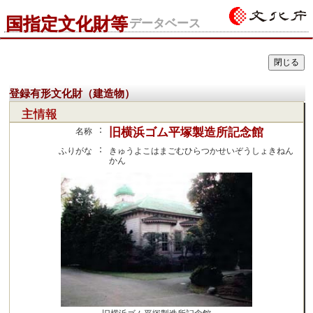
国指定文化財等
データベース
登録有形文化財（建造物）
主情報
：
旧横浜ゴム平塚製造所記念館
名称
：
ふりがな
きゅうよこはまごむひらつかせいぞうしょきねん
かん