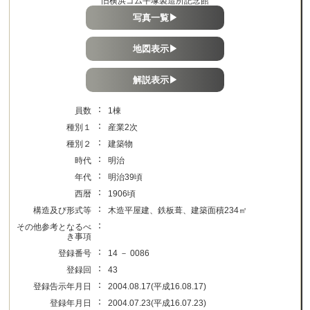
旧横浜ゴム平塚製造所記念館
写真一覧▶
地図表示▶
解説表示▶
：
員数
1棟
：
種別１
産業2次
：
種別２
建築物
：
時代
明治
：
年代
明治39頃
：
西暦
1906頃
：
構造及び形式等
木造平屋建、鉄板葺、建築面積234㎡
：
その他参考となるべ
き事項
：
登録番号
14 － 0086
：
登録回
43
：
登録告示年月日
2004.08.17(平成16.08.17)
：
登録年月日
2004.07.23(平成16.07.23)