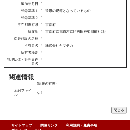
：
追加年月日
：
登録基準１
造形の規範となっているもの
：
登録基準２
：
所在都道府県
京都府
：
所在地
京都府京都市左京区吉田神楽岡町7-2他
：
保管施設の名称
：
所有者名
株式会社ヤマチカ
：
所有者種別
：
管理団体・管理責任
者名
関連情報
(情報の有無)
添付ファイ
なし
ル
サイトマップ
関連リンク
利用規約・免責事項