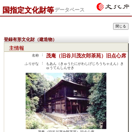
国指定文化財等
データベース
登録有形文化財（建造物）
主情報
：
茂庵（旧谷川茂次郎茶苑）旧点心席
名称
：
ふりがな
もあん（きゅうたにがわしげじろうちゃえん）き
ゅうてんしんせき
茂庵（旧谷川茂次郎茶苑）旧点心席