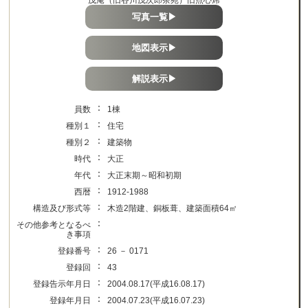
写真一覧▶
地図表示▶
解説表示▶
：
員数
1棟
：
種別１
住宅
：
種別２
建築物
：
時代
大正
：
年代
大正末期～昭和初期
：
西暦
1912-1988
：
構造及び形式等
木造2階建、銅板葺、建築面積64㎡
：
その他参考となるべ
き事項
：
登録番号
26 － 0171
：
登録回
43
：
登録告示年月日
2004.08.17(平成16.08.17)
：
登録年月日
2004.07.23(平成16.07.23)