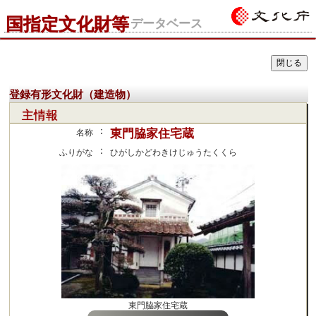
国指定文化財等
データベース
登録有形文化財（建造物）
主情報
：
東門脇家住宅蔵
名称
：
ふりがな
ひがしかどわきけじゅうたくくら
東門脇家住宅蔵