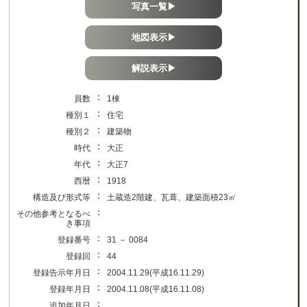
写真一覧▶
地図表示▶
解説表示▶
：
員数
1棟
：
種別１
住宅
：
種別２
建築物
：
時代
大正
：
年代
大正7
：
西暦
1918
：
構造及び形式等
土蔵造2階建、瓦葺、建築面積23㎡
：
その他参考となるべ
き事項
：
登録番号
31 － 0084
：
登録回
44
：
登録告示年月日
2004.11.29(平成16.11.29)
：
登録年月日
2004.11.08(平成16.11.08)
：
追加年月日