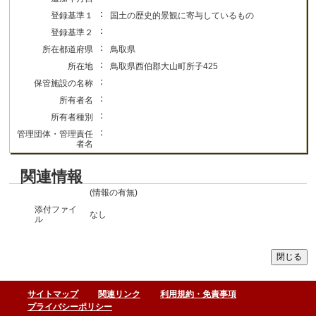
：
登録基準１
国土の歴史的景観に寄与しているもの
：
登録基準２
：
所在都道府県
鳥取県
：
所在地
鳥取県西伯郡大山町所子425
：
保管施設の名称
：
所有者名
：
所有者種別
：
管理団体・管理責任
者名
関連情報
(情報の有無)
添付ファイ
なし
ル
サイトマップ
関連リンク
利用規約・免責事項
プライバシーポリシー