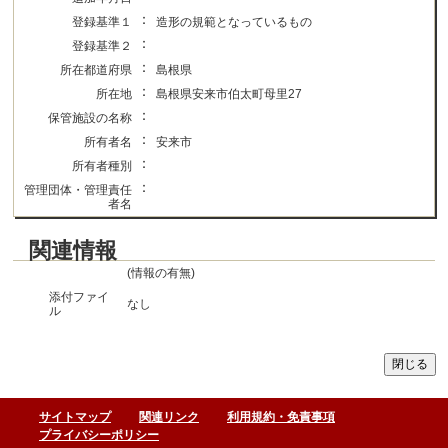
：
登録基準１
造形の規範となっているもの
：
登録基準２
：
所在都道府県
島根県
：
所在地
島根県安来市伯太町母里27
：
保管施設の名称
：
所有者名
安来市
：
所有者種別
：
管理団体・管理責任
者名
関連情報
(情報の有無)
添付ファイ
なし
ル
サイトマップ
関連リンク
利用規約・免責事項
プライバシーポリシー