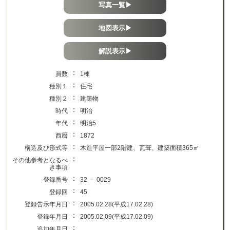
写真一覧▶
地図表示▶
解説表示▶
：
員数
1棟
：
種別１
住宅
：
種別２
建築物
：
時代
明治
：
年代
明治5
：
西暦
1872
：
構造及び形式等
木造平屋一部2階建、瓦葺、建築面積365㎡
：
その他参考となるべ
き事項
：
登録番号
32 － 0029
：
登録回
45
：
登録告示年月日
2005.02.28(平成17.02.28)
：
登録年月日
2005.02.09(平成17.02.09)
：
追加年月日