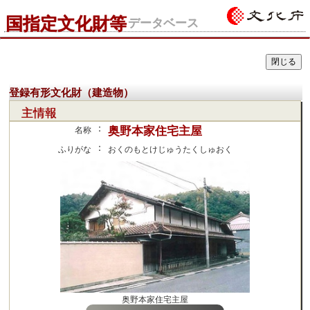
国指定文化財等
データベース
登録有形文化財（建造物）
主情報
：
奥野本家住宅主屋
名称
：
ふりがな
おくのもとけじゅうたくしゅおく
奥野本家住宅主屋