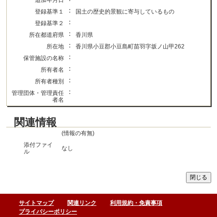
追加年月日
：
登録基準１
国土の歴史的景観に寄与しているもの
：
登録基準２
：
所在都道府県
香川県
：
所在地
香川県小豆郡小豆島町苗羽字坂ノ山甲262
：
保管施設の名称
：
所有者名
：
所有者種別
：
管理団体・管理責任
者名
関連情報
(情報の有無)
添付ファイ
なし
ル
サイトマップ
関連リンク
利用規約・免責事項
プライバシーポリシー