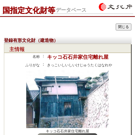
国指定文化財等
データベース
登録有形文化財（建造物）
主情報
：
キッコ石石井家住宅離れ屋
名称
：
ふりがな
きっこいしいしいけじゅうたくはなれや
キッコ石石井家住宅離れ屋