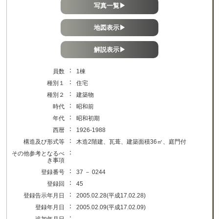
写真一覧▶
地図表示▶
解説表示▶
：
員数
1棟
：
種別１
住宅
：
種別２
建築物
：
時代
昭和前
：
年代
昭和初期
：
西暦
1926-1988
：
構造及び形式等
木造2階建、瓦葺、建築面積36㎡、庭門付
：
その他参考となるべ
き事項
：
登録番号
37 － 0244
：
登録回
45
：
登録告示年月日
2005.02.28(平成17.02.28)
：
登録年月日
2005.02.09(平成17.02.09)
：