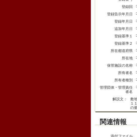
登録回
登録告示年月日
登録年月日
追加年月日
登録基準１
登録基準２
所在都道府県
所在地
保管施設の名称
所有者名
所有者種別
管理団体・管理責任
者名
解説文：
敷
１
の
関連情報
添付ファイル