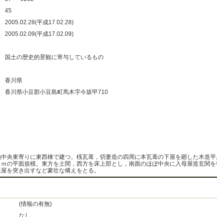
：
45
：
2005.02.28(平成17.02.28)
：
2005.02.09(平成17.02.09)
：
：
国土の歴史的景観に寄与しているもの
：
：
香川県
：
香川県小豆郡小豆島町馬木字今坂甲710
：
：
：
：
地中央東寄りに東西棟で建つ。桟瓦葺，切妻造の四周に本瓦葺の下屋を廻した木造平
１ｍの平面規模。東方を土間，西方を床上部とし，南面のほぼ中央に入母屋造玄関を
釜屋を突き出すなど豪壮な構えをとる。
(情報の有無)
なし