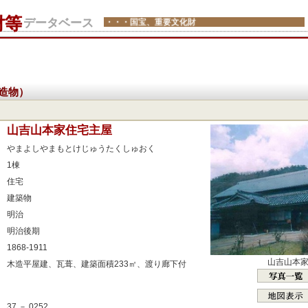
財等
データベース
・・・国宝、重要文化財
造物）
：
山吉山本家住宅主屋
：
やまよしやまもとけじゅうたくしゅおく
：
1棟
：
住宅
：
建築物
：
明治
：
明治後期
：
1868-1911
：
山吉山本
木造平屋建、瓦葺、建築面積233㎡、渡り廊下付
：
：
37 － 0252