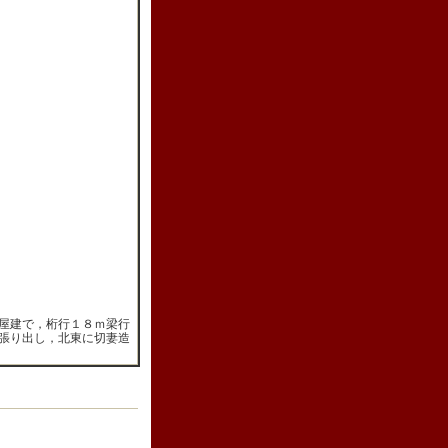
屋建で，桁行１８ｍ梁行
張り出し，北東に切妻造