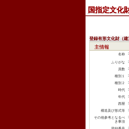
国指定文化
登録有形文化財（建
主情報
名称
ふりがな
員数
種別１
種別２
時代
年代
西暦
構造及び形式等
その他参考となるべ
き事項
登録番号