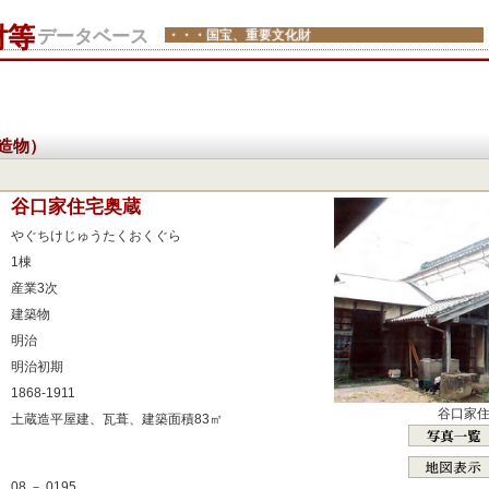
財等
データベース
・・・国宝、重要文化財
造物）
：
谷口家住宅奥蔵
：
やぐちけじゅうたくおくぐら
：
1棟
：
産業3次
：
建築物
：
明治
：
明治初期
：
1868-1911
谷口家
：
土蔵造平屋建、瓦葺、建築面積83㎡
：
：
08 － 0195