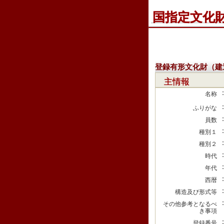
国指定文化
登録有形文化財（建
主情報
名称
ふりがな
員数
種別１
種別２
時代
年代
西暦
構造及び形式等
その他参考となるべ
き事項
登録番号