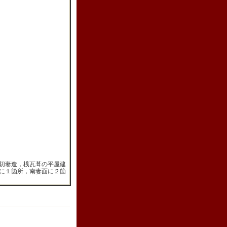
切妻造，桟瓦葺の平屋建
に１箇所，南妻面に２箇