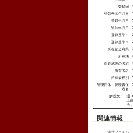
登録回
登録告示年月日
登録年月日
追加年月日
登録基準１
登録基準２
所在都道府県
所在地
保管施設の名称
所有者名
所有者種別
管理団体・管理責任
者名
解説文：
通
土
所
関連情報
添付ファイル