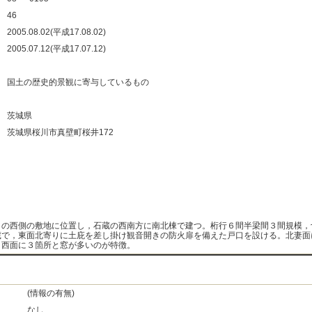
：
46
：
2005.08.02(平成17.08.02)
：
2005.07.12(平成17.07.12)
：
：
国土の歴史的景観に寄与しているもの
：
：
茨城県
：
茨城県桜川市真壁町桜井172
：
：
：
：
りの西側の敷地に位置し，石蔵の西南方に南北棟で建つ。桁行６間半梁間３間規模，
蔵で，東面北寄りに土庇を差し掛け観音開きの防火扉を備えた戸口を設ける。北妻面
，西面に３箇所と窓が多いのが特徴。
(情報の有無)
なし