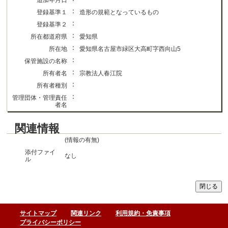
追加年月日
：
登録基準１
造形の規範となっているもの
：
登録基準２
：
所在都道府県
愛知県
：
所在地
愛知県名古屋市緑区大高町字西向山5
：
保管施設の名称
：
所有者名
宗教法人春江院
：
所有者種別
：
管理団体・管理責任
者名
関連情報
(情報の有無)
添付ファイ
なし
ル
サイトマップ
関連リンク
利用規約・免責事項
プライバシーポリシー