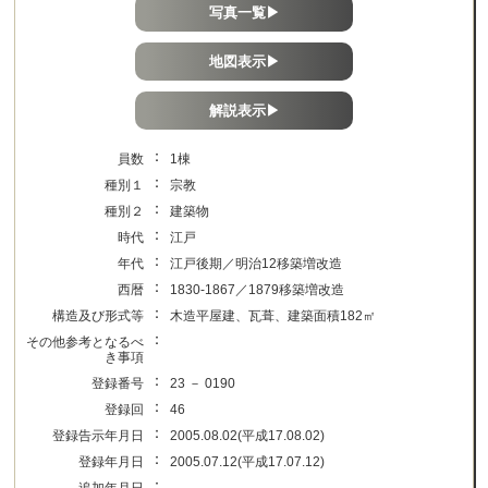
写真一覧▶
地図表示▶
解説表示▶
：
員数
1棟
：
種別１
宗教
：
種別２
建築物
：
時代
江戸
：
年代
江戸後期／明治12移築増改造
：
西暦
1830-1867／1879移築増改造
：
構造及び形式等
木造平屋建、瓦葺、建築面積182㎡
：
その他参考となるべ
き事項
：
登録番号
23 － 0190
：
登録回
46
：
登録告示年月日
2005.08.02(平成17.08.02)
：
登録年月日
2005.07.12(平成17.07.12)
：