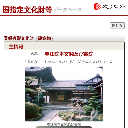
国指定文化財等
データベース
登録有形文化財（建造物）
主情報
：
春江院本玄関及び書院
名称
：
ふりがな
しゅんこういんほんげんかんおよびしょいん
春江院本玄関及び書院