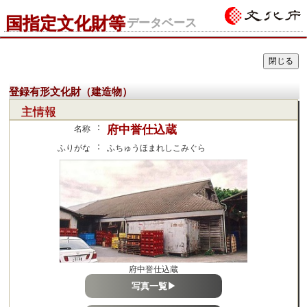
国指定文化財等
データベース
登録有形文化財（建造物）
主情報
：
府中誉仕込蔵
名称
：
ふりがな
ふちゅうほまれしこみぐら
府中誉仕込蔵
写真一覧▶