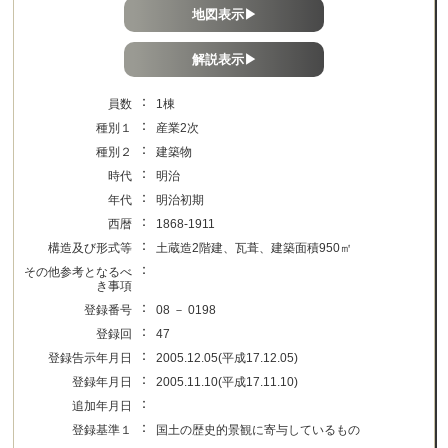
地図表示▶
解説表示▶
：
員数
1棟
：
種別１
産業2次
：
種別２
建築物
：
時代
明治
：
年代
明治初期
：
西暦
1868-1911
：
構造及び形式等
土蔵造2階建、瓦葺、建築面積950㎡
：
その他参考となるべ
き事項
：
登録番号
08 － 0198
：
登録回
47
：
登録告示年月日
2005.12.05(平成17.12.05)
：
登録年月日
2005.11.10(平成17.11.10)
：
追加年月日
：
登録基準１
国土の歴史的景観に寄与しているもの