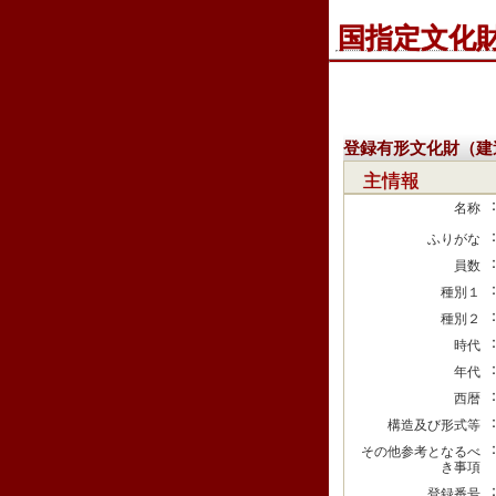
国指定文化
登録有形文化財（建
主情報
名称
ふりがな
員数
種別１
種別２
時代
年代
西暦
構造及び形式等
その他参考となるべ
き事項
登録番号