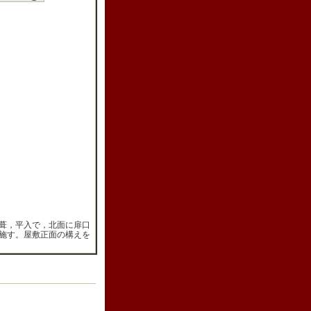
葺，平入で，北面に扉口
施す。屋敷正面の構えを