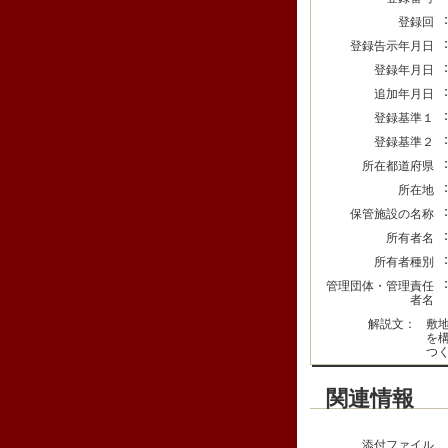
登録回
登録告示年月日
登録年月日
追加年月日
登録基準１
登録基準２
所在都道府県
所在地
保管施設の名称
所有者名
所有者種別
管理団体・管理責任
者名
解説文：
敷
を
つ
関連情報
添付ファイル