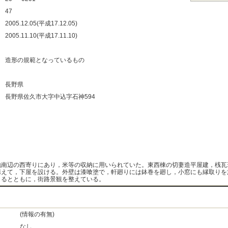
：
47
：
2005.12.05(平成17.12.05)
：
2005.11.10(平成17.11.10)
：
：
造形の規範となっているもの
：
：
長野県
：
長野県佐久市大字中込字石神594
：
：
：
：
地南辺の西寄りにあり，米等の収納に用いられていた。東西棟の切妻造平屋建，桟瓦
構えて，下屋を設ける。外壁は漆喰塗で，軒廻りには鉢巻を廻し，小窓にも縁取りを
くるとともに，街路景観を整えている。
(情報の有無)
なし