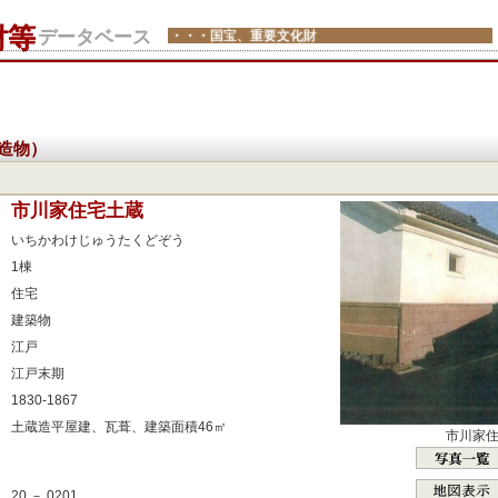
財等
データベース
・・・国宝、重要文化財
造物）
：
市川家住宅土蔵
：
いちかわけじゅうたくどぞう
：
1棟
：
住宅
：
建築物
：
江戸
：
江戸末期
：
1830-1867
：
土蔵造平屋建、瓦葺、建築面積46㎡
市川家
：
：
20 － 0201