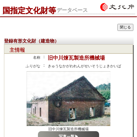
国指定文化財等
データベース
登録有形文化財（建造物）
主情報
：
旧中川煉瓦製造所機械場
名称
：
ふりがな
きゅうなかがわれんがせいそうじょきかいば
旧中川煉瓦製造所機械場
写真一覧▶