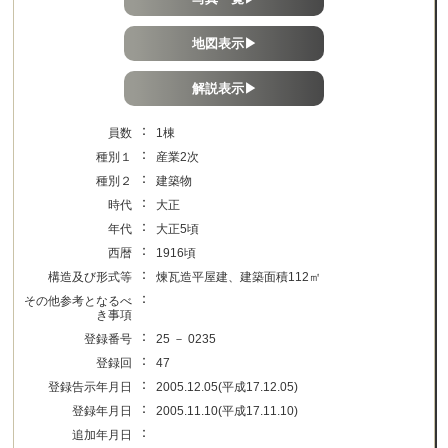
地図表示▶
解説表示▶
：
員数
1棟
：
種別１
産業2次
：
種別２
建築物
：
時代
大正
：
年代
大正5頃
：
西暦
1916頃
：
構造及び形式等
煉瓦造平屋建、建築面積112㎡
：
その他参考となるべ
き事項
：
登録番号
25 － 0235
：
登録回
47
：
登録告示年月日
2005.12.05(平成17.12.05)
：
登録年月日
2005.11.10(平成17.11.10)
：
追加年月日