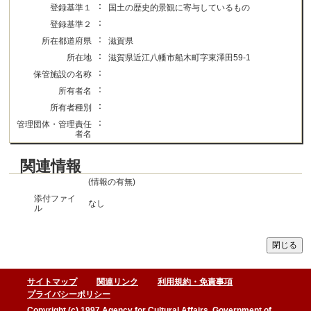
：
登録基準１
国土の歴史的景観に寄与しているもの
：
登録基準２
：
所在都道府県
滋賀県
：
所在地
滋賀県近江八幡市船木町字東澤田59-1
：
保管施設の名称
：
所有者名
：
所有者種別
：
管理団体・管理責任
者名
関連情報
(情報の有無)
添付ファイ
なし
ル
サイトマップ
関連リンク
利用規約・免責事項
プライバシーポリシー
Copyright (c) 1997 Agency for Cultural Affairs, Government of