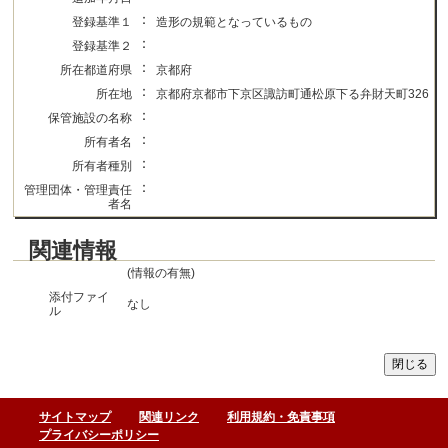
：
登録基準１
造形の規範となっているもの
：
登録基準２
：
所在都道府県
京都府
：
所在地
京都府京都市下京区諏訪町通松原下る弁財天町326
：
保管施設の名称
：
所有者名
：
所有者種別
：
管理団体・管理責任
者名
関連情報
(情報の有無)
添付ファイ
なし
ル
サイトマップ
関連リンク
利用規約・免責事項
プライバシーポリシー