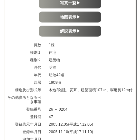
写真一覧▶
地図表示▶
解説表示▶
：
員数
1棟
：
種別１
住宅
：
種別２
建築物
：
時代
明治
：
年代
明治42頃
：
西暦
1909頃
：
構造及び形式等
木造2階建、瓦葺、建築面積107㎡、塀延長12m付
：
その他参考となるべ
き事項
：
登録番号
26 － 0204
：
登録回
47
：
登録告示年月日
2005.12.05(平成17.12.05)
：
登録年月日
2005.11.10(平成17.11.10)
：
追加年月日