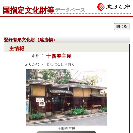
国指定文化財等
データベース
登録有形文化財（建造物）
主情報
：
十四春主屋
名称
：
ふりがな
としはるしゅおく
十四春主屋