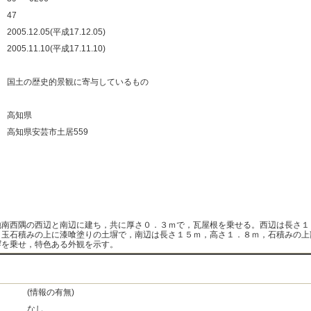
：
47
：
2005.12.05(平成17.12.05)
：
2005.11.10(平成17.11.10)
：
：
国土の歴史的景観に寄与しているもの
：
：
高知県
：
高知県安芸市土居559
：
：
：
：
地南西隅の西辺と南辺に建ち，共に厚さ０．３ｍで，瓦屋根を乗せる。西辺は長さ１
，玉石積みの上に漆喰塗りの土塀で，南辺は長さ１５ｍ，高さ１．８ｍ，石積みの上
塀を乗せ，特色ある外観を示す。
(情報の有無)
なし