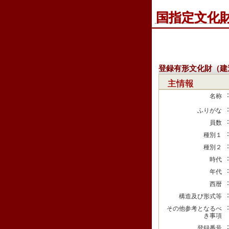
国指定文化
登録有形文化財（建
主情報
名称
ふりがな
員数
種別１
種別２
時代
年代
西暦
構造及び形式等
その他参考となるべ
き事項
登録番号