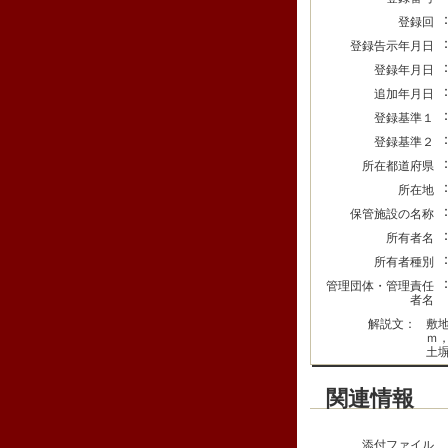
登録回
登録告示年月日
登録年月日
追加年月日
登録基準１
登録基準２
所在都道府県
所在地
保管施設の名称
所有者名
所有者種別
管理団体・管理責任
者名
解説文：
敷
ｍ
土
関連情報
添付ファイル