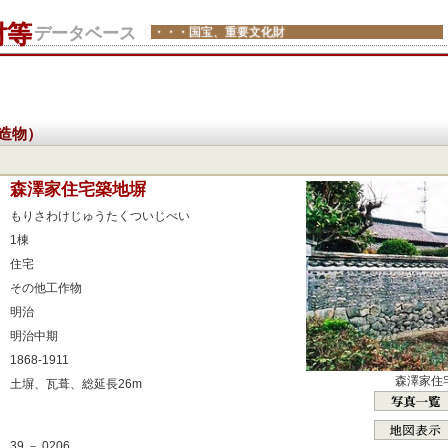
財等
データベース
・・・国宝、重要文化財
造物）
：
森澤家住宅築地塀
：
もりさわけじゅうたくついじべい
：
1棟
：
住宅
：
その他工作物
：
明治
：
明治中期
：
1868-1911
：
森澤家住
土塀、瓦葺、総延長26m
：
：
39 － 0206