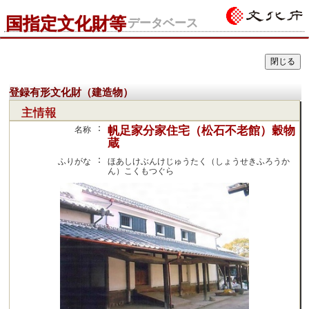
国指定文化財等
データベース
登録有形文化財（建造物）
主情報
：
帆足家分家住宅（松石不老館）穀物
名称
蔵
：
ふりがな
ほあしけぶんけじゅうたく（しょうせきふろうか
ん）こくもつぐら