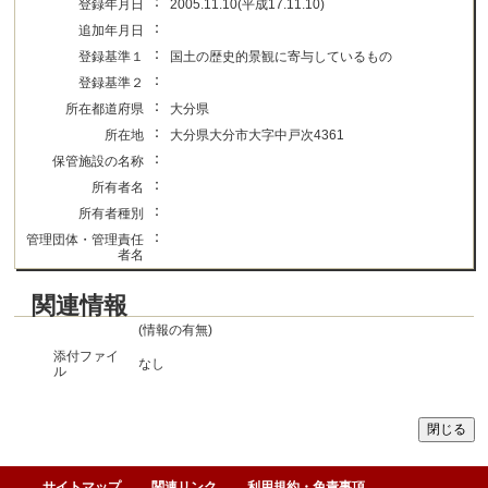
：
登録年月日
2005.11.10(平成17.11.10)
：
追加年月日
：
登録基準１
国土の歴史的景観に寄与しているもの
：
登録基準２
：
所在都道府県
大分県
：
所在地
大分県大分市大字中戸次4361
：
保管施設の名称
：
所有者名
：
所有者種別
：
管理団体・管理責任
者名
関連情報
(情報の有無)
添付ファイ
なし
ル
サイトマップ
関連リンク
利用規約・免責事項