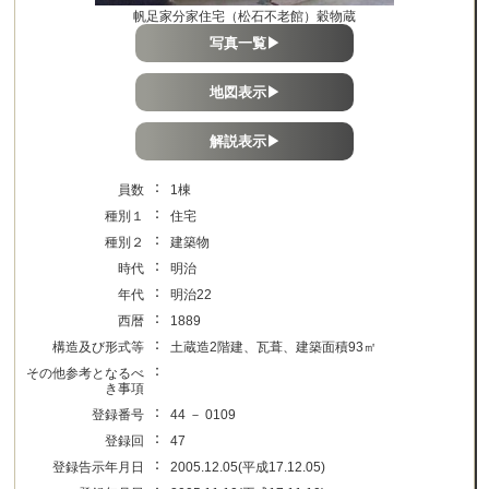
帆足家分家住宅（松石不老館）穀物蔵
写真一覧▶
地図表示▶
解説表示▶
：
員数
1棟
：
種別１
住宅
：
種別２
建築物
：
時代
明治
：
年代
明治22
：
西暦
1889
：
構造及び形式等
土蔵造2階建、瓦葺、建築面積93㎡
：
その他参考となるべ
き事項
：
登録番号
44 － 0109
：
登録回
47
：
登録告示年月日
2005.12.05(平成17.12.05)