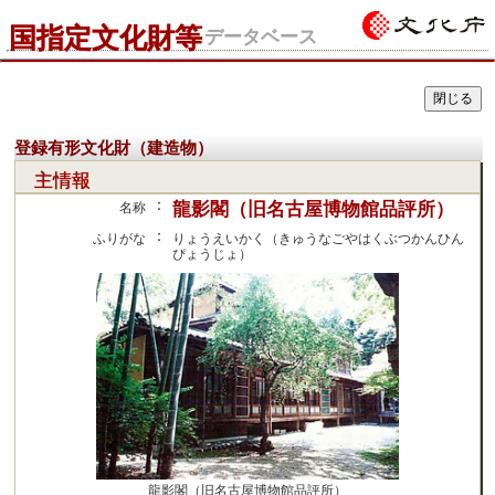
国指定文化財等
データベース
登録有形文化財（建造物）
主情報
：
龍影閣（旧名古屋博物館品評所）
名称
：
ふりがな
りょうえいかく（きゅうなごやはくぶつかんひん
ぴょうじょ）
龍影閣（旧名古屋博物館品評所）