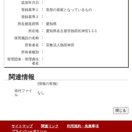
：
追加年月日
：
登録基準１
造形の規範となっているもの
：
登録基準２
：
所在都道府県
愛知県
：
所在地
愛知県名古屋市熱田区神宮1-1-1
：
保管施設の名称
：
所有者名
宗教法人熱田神宮
：
所有者種別
：
管理団体・管理責任
者名
関連情報
(情報の有無)
添付ファイ
なし
ル
サイトマップ
関連リンク
利用規約・免責事項
プライバシーポリシー