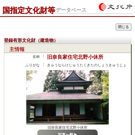
国指定文化財等
データベース
登録有形文化財（建造物）
主情報
：
旧奈良家住宅北野小休所
名称
：
ふりがな
きゅうならけじゅうたくきたのしょうきゅうじょ
旧奈良家住宅北野小休所
写真一覧▶