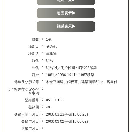
地図表示▶
解説表示▶
：
員数
1棟
：
種別１
その他
：
種別２
建築物
：
時代
明治
：
年代
明治14／明治後期・昭和62移築
：
西暦
1881／1986-1911・1987移築
：
構造及び形式等
木造平屋建、銅板葺、建築面積54㎡、塔屋付
：
その他参考となるべ
き事項
：
登録番号
05 － 0136
：
登録回
49
：
登録告示年月日
2006.03.23(平成18.03.23)
：
登録年月日
2006.03.02(平成18.03.02)
：
追加年月日