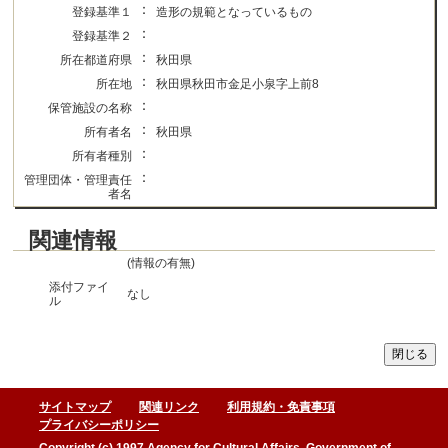
：
登録基準１
造形の規範となっているもの
：
登録基準２
：
所在都道府県
秋田県
：
所在地
秋田県秋田市金足小泉字上前8
：
保管施設の名称
：
所有者名
秋田県
：
所有者種別
：
管理団体・管理責任
者名
関連情報
(情報の有無)
添付ファイ
なし
ル
サイトマップ
関連リンク
利用規約・免責事項
プライバシーポリシー