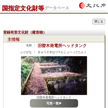
国指定文化財等
データベース
登録有形文化財（建造物）
主情報
：
旧曽木発電所ヘッドタンク
名称
：
ふりがな
きゅうそぎはつでんしょへっどたんく
旧曽木発電所ヘッドタンク
写真一覧▶