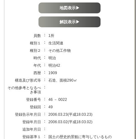
地図表示▶
解説表示▶
：
員数
1所
：
種別１
生活関連
：
種別２
その他工作物
：
時代
明治
：
年代
明治42
：
西暦
1909
：
構造及び形式等
石造、面積290㎡
：
その他参考となるべ
き事項
：
登録番号
46 － 0022
：
登録回
49
：
登録告示年月日
2006.03.23(平成18.03.23)
：
登録年月日
2006.03.02(平成18.03.02)
：
追加年月日
：
登録基準１
国土の歴史的景観に寄与しているもの