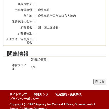
：
登録基準２
：
所在都道府県
鹿児島県
：
所在地
鹿児島県伊佐市大口宮人地内
：
保管施設の名称
：
所有者名
国（国土交通省）
：
所有者種別
：
管理団体・管理責任
者名
関連情報
(情報の有無)
添付ファイ
なし
ル
サイトマップ
関連リンク
利用規約・免責事項
プライバシーポリシー
Copyright (c) 1997 Agency for Cultural Affairs, Government of
Japan, All Rights Reserved.