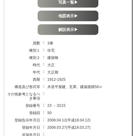
写真一覧▶
地図表示▶
解説表示▶
：
員数
1棟
：
種別１
住宅
：
種別２
建築物
：
時代
大正
：
年代
大正期
：
西暦
1912-1925
：
構造及び形式等
木造平屋建、瓦葺、建築面積50㎡
：
その他参考となるべ
き事項
：
登録番号
23 － 0215
：
登録回
50
：
登録告示年月日
2006.04.12(平成18.04.12)
：
登録年月日
2006.03.27(平成18.03.27)
：
追加年月日