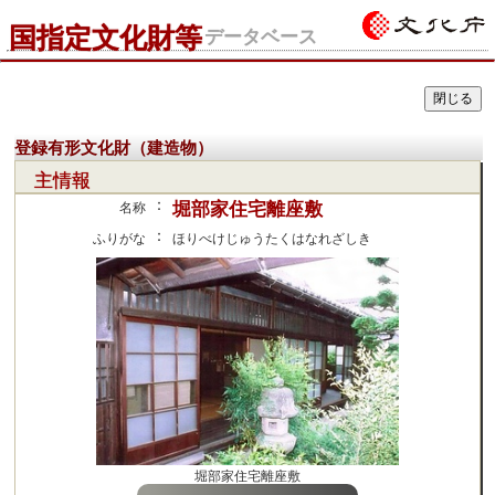
国指定文化財等
データベース
登録有形文化財（建造物）
主情報
：
堀部家住宅離座敷
名称
：
ふりがな
ほりべけじゅうたくはなれざしき
堀部家住宅離座敷