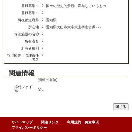
：
登録基準１
国土の歴史的景観に寄与しているもの
：
登録基準２
：
所在都道府県
愛知県
：
所在地
愛知県犬山市大字犬山字南古券272
：
保管施設の名称
：
所有者名
：
所有者種別
：
管理団体・管理責任
者名
関連情報
(情報の有無)
添付ファイ
なし
ル
サイトマップ
関連リンク
利用規約・免責事項
プライバシーポリシー