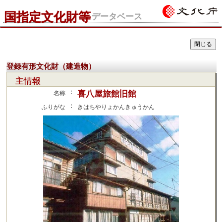
国指定文化財等
データベース
登録有形文化財（建造物）
主情報
：
喜八屋旅館旧館
名称
：
ふりがな
きはちやりょかんきゅうかん