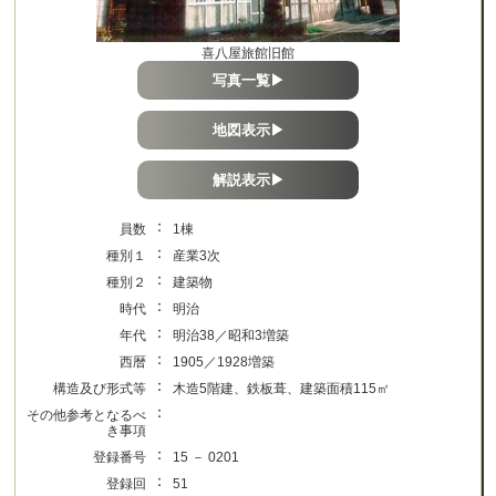
喜八屋旅館旧館
写真一覧▶
地図表示▶
解説表示▶
：
員数
1棟
：
種別１
産業3次
：
種別２
建築物
：
時代
明治
：
年代
明治38／昭和3増築
：
西暦
1905／1928増築
：
構造及び形式等
木造5階建、鉄板葺、建築面積115㎡
：
その他参考となるべ
き事項
：
登録番号
15 － 0201
：
登録回
51