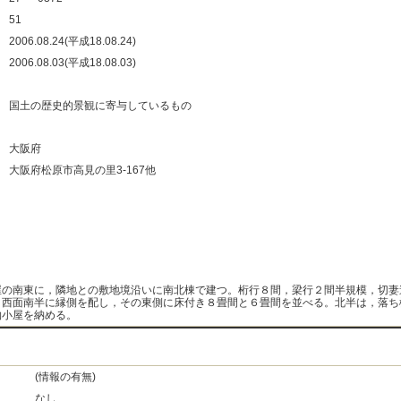
：
51
：
2006.08.24(平成18.08.24)
：
2006.08.03(平成18.08.03)
：
：
国土の歴史的景観に寄与しているもの
：
：
大阪府
：
大阪府松原市高見の里3-167他
：
：
：
：
屋の南東に，隣地との敷地境沿いに南北棟で建つ。桁行８間，梁行２間半規模，切妻
，西面南半に縁側を配し，その東側に床付き８畳間と６畳間を並べる。北半は，落ち
物小屋を納める。
(情報の有無)
なし