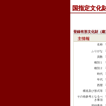
国指定文化
登録有形文化財（建
主情報
名称
ふりがな
員数
種別１
種別２
時代
年代
西暦
構造及び形式等
その他参考となるべ
き事項
登録番号