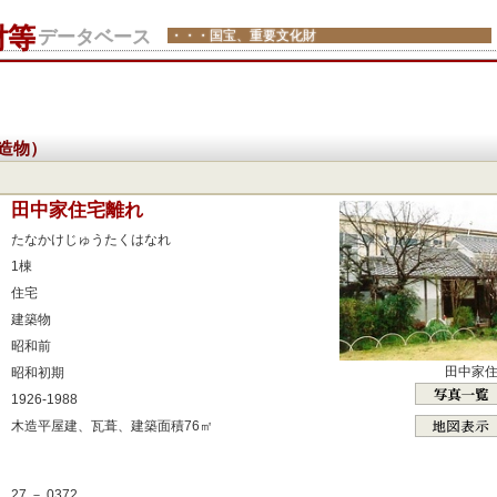
財等
データベース
・・・国宝、重要文化財
造物）
：
田中家住宅離れ
：
たなかけじゅうたくはなれ
：
1棟
：
住宅
：
建築物
：
昭和前
：
田中家
昭和初期
：
1926-1988
：
木造平屋建、瓦葺、建築面積76㎡
：
：
27 － 0372