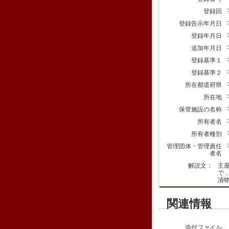
登録回
登録告示年月日
登録年月日
追加年月日
登録基準１
登録基準２
所在都道府県
所在地
保管施設の名称
所有者名
所有者種別
管理団体・管理責任
者名
解説文：
主
で
漬
関連情報
添付ファイル