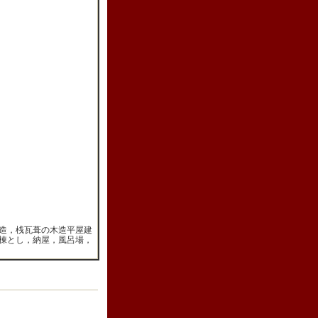
造，桟瓦葺の木造平屋建
棟とし，納屋，風呂場，