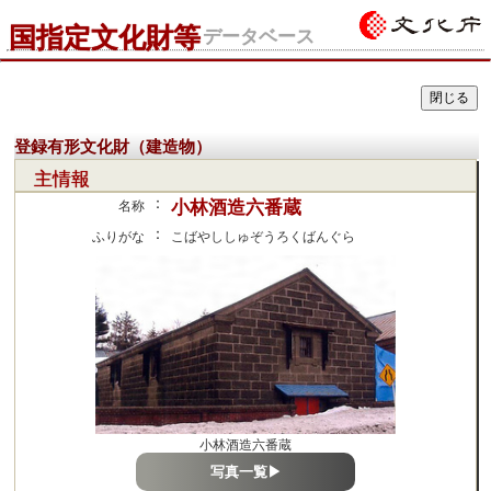
国指定文化財等
データベース
登録有形文化財（建造物）
主情報
：
小林酒造六番蔵
名称
：
ふりがな
こばやししゅぞうろくばんぐら
小林酒造六番蔵
写真一覧▶