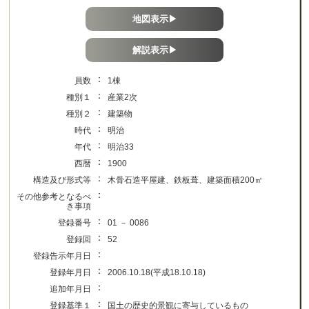
地図表示▶
解説表示▶
：
員数
1棟
：
種別１
産業2次
：
種別２
建築物
：
時代
明治
：
年代
明治33
：
西暦
1900
：
構造及び形式等
木骨石造平屋建、鉄板葺、建築面積200㎡
：
その他参考となるべ
き事項
：
登録番号
01 － 0086
：
登録回
52
：
登録告示年月日
：
登録年月日
2006.10.18(平成18.10.18)
：
追加年月日
：
登録基準１
国土の歴史的景観に寄与しているもの