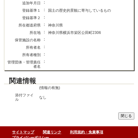
：
追加年月日
：
登録基準１
国土の歴史的景観に寄与しているもの
：
登録基準２
：
所在都道府県
神奈川県
：
所在地
神奈川県横浜市栄区公田町2306
：
保管施設の名称
：
所有者名
：
所有者種別
：
管理団体・管理責任
者名
関連情報
(情報の有無)
添付ファイ
なし
ル
サイトマップ
関連リンク
利用規約・免責事項
プライバシーポリシー