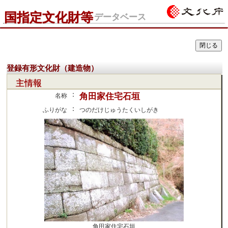
国指定文化財等
データベース
登録有形文化財（建造物）
主情報
：
角田家住宅石垣
名称
：
ふりがな
つのだけじゅうたくいしがき
角田家住宅石垣