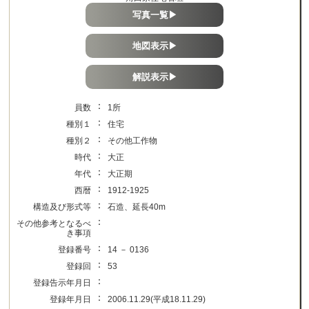
写真一覧▶
地図表示▶
解説表示▶
：
員数
1所
：
種別１
住宅
：
種別２
その他工作物
：
時代
大正
：
年代
大正期
：
西暦
1912-1925
：
構造及び形式等
石造、延長40m
：
その他参考となるべ
き事項
：
登録番号
14 － 0136
：
登録回
53
：
登録告示年月日
：
登録年月日
2006.11.29(平成18.11.29)