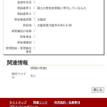
：
追加年月日
：
登録基準１
国土の歴史的景観に寄与しているもの
：
登録基準２
：
所在都道府県
大阪府
：
所在地
大阪府東大阪市今米1-4-38
：
保管施設の名称
：
所有者名
：
所有者種別
：
管理団体・管理責任
者名
関連情報
(情報の有無)
添付ファイ
なし
ル
サイトマップ
関連リンク
利用規約・免責事項
プライバシーポリシー