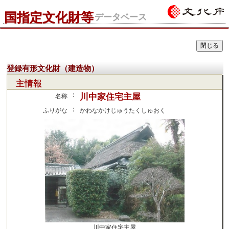
国指定文化財等
データベース
登録有形文化財（建造物）
主情報
：
川中家住宅主屋
名称
：
ふりがな
かわなかけじゅうたくしゅおく
川中家住宅主屋