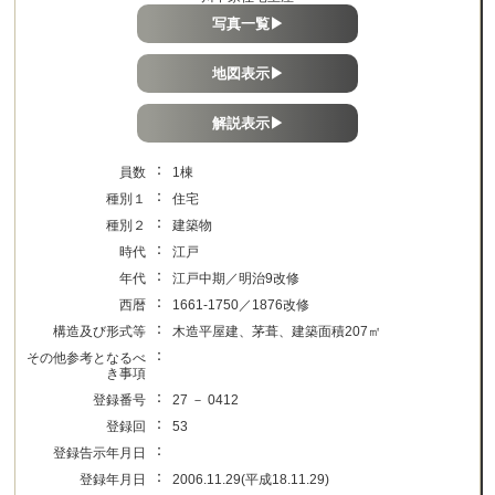
写真一覧▶
地図表示▶
解説表示▶
：
員数
1棟
：
種別１
住宅
：
種別２
建築物
：
時代
江戸
：
年代
江戸中期／明治9改修
：
西暦
1661-1750／1876改修
：
構造及び形式等
木造平屋建、茅葺、建築面積207㎡
：
その他参考となるべ
き事項
：
登録番号
27 － 0412
：
登録回
53
：
登録告示年月日
：
登録年月日
2006.11.29(平成18.11.29)