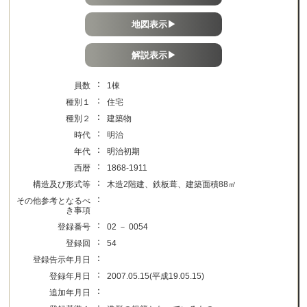
地図表示▶
解説表示▶
：
員数
1棟
：
種別１
住宅
：
種別２
建築物
：
時代
明治
：
年代
明治初期
：
西暦
1868-1911
：
構造及び形式等
木造2階建、鉄板葺、建築面積88㎡
：
その他参考となるべ
き事項
：
登録番号
02 － 0054
：
登録回
54
：
登録告示年月日
：
登録年月日
2007.05.15(平成19.05.15)
：
追加年月日