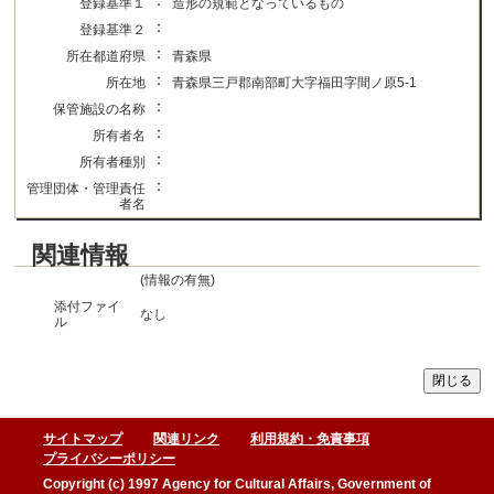
：
登録基準１
造形の規範となっているもの
：
登録基準２
：
所在都道府県
青森県
：
所在地
青森県三戸郡南部町大字福田字間ノ原5-1
：
保管施設の名称
：
所有者名
：
所有者種別
：
管理団体・管理責任
者名
関連情報
(情報の有無)
添付ファイ
なし
ル
サイトマップ
関連リンク
利用規約・免責事項
プライバシーポリシー
Copyright (c) 1997 Agency for Cultural Affairs, Government of