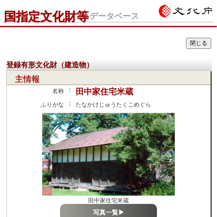
国指定文化財等
データベース
登録有形文化財（建造物）
主情報
：
田中家住宅米蔵
名称
：
ふりがな
たなかけじゅうたくこめぐら
田中家住宅米蔵
写真一覧▶