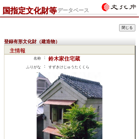
国指定文化財等
データベース
登録有形文化財（建造物）
主情報
：
鈴木家住宅蔵
名称
：
ふりがな
すずきけじゅうたくくら