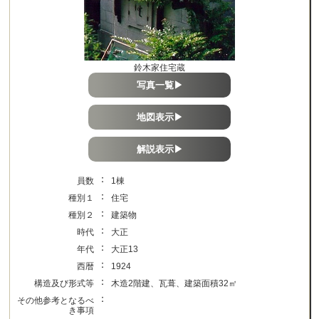
鈴木家住宅蔵
写真一覧▶
地図表示▶
解説表示▶
：
員数
1棟
：
種別１
住宅
：
種別２
建築物
：
時代
大正
：
年代
大正13
：
西暦
1924
：
構造及び形式等
木造2階建、瓦葺、建築面積32㎡
：
その他参考となるべ
き事項