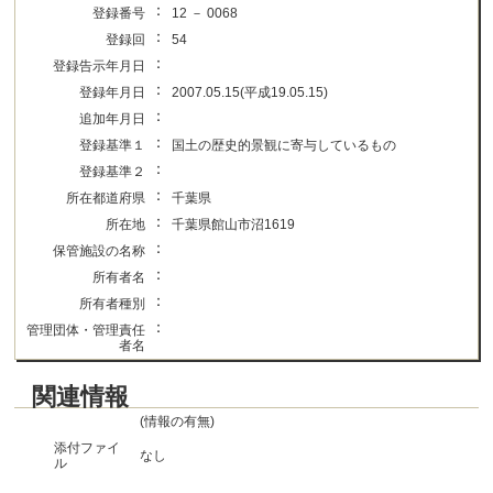
：
登録番号
12 － 0068
：
登録回
54
：
登録告示年月日
：
登録年月日
2007.05.15(平成19.05.15)
：
追加年月日
：
登録基準１
国土の歴史的景観に寄与しているもの
：
登録基準２
：
所在都道府県
千葉県
：
所在地
千葉県館山市沼1619
：
保管施設の名称
：
所有者名
：
所有者種別
：
管理団体・管理責任
者名
関連情報
(情報の有無)
添付ファイ
なし
ル