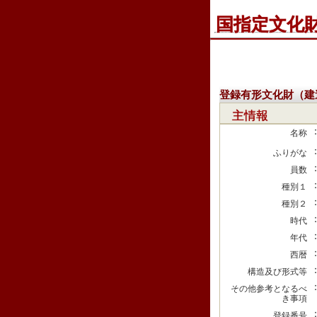
国指定文化
登録有形文化財（建
主情報
名称
ふりがな
員数
種別１
種別２
時代
年代
西暦
構造及び形式等
その他参考となるべ
き事項
登録番号