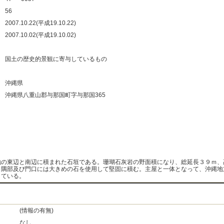
：
56
：
2007.10.22(平成19.10.22)
：
2007.10.02(平成19.10.02)
：
：
国土の歴史的景観に寄与しているもの
：
：
沖縄県
：
沖縄県八重山郡与那国町字与那国365
：
：
：
：
地の東辺と南辺に積まれた石垣である。珊瑚石灰岩の野面積になり、総延長３９ｍ、
。隅部及び門口には大きめの石を使用して堅固に積む。主屋と一体となって、沖縄地
している。
(情報の有無)
なし