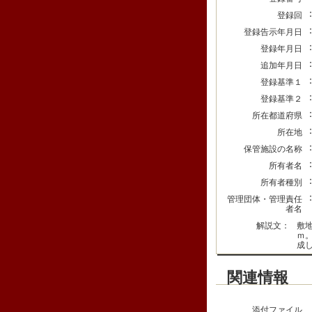
登録回
登録告示年月日
登録年月日
追加年月日
登録基準１
登録基準２
所在都道府県
所在地
保管施設の名称
所有者名
所有者種別
管理団体・管理責任
者名
解説文：
敷
ｍ
成
関連情報
添付ファイル