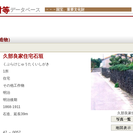
財等
データベース
・・・国宝、重要文化財
造物）
：
久部良家住宅石垣
：
くぶらけじゅうたくいしがき
：
1所
：
住宅
：
その他工作物
：
明治
：
明治後期
：
1868-1911
：
久部良家
石造、延長39m
：
：
47 － 0057