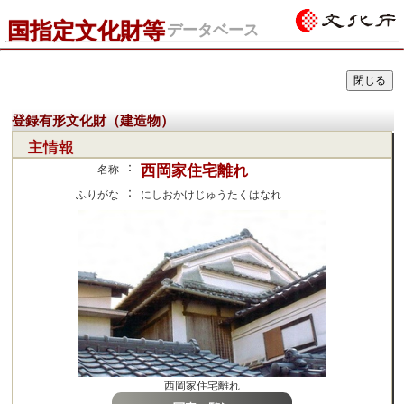
国指定文化財等
データベース
登録有形文化財（建造物）
主情報
：
西岡家住宅離れ
名称
：
ふりがな
にしおかけじゅうたくはなれ
西岡家住宅離れ