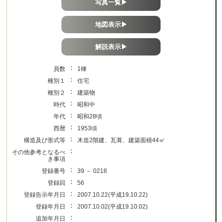
写真一覧▶
地図表示▶
解説表示▶
：
員数
1棟
：
種別１
住宅
：
種別２
建築物
：
時代
昭和中
：
年代
昭和28頃
：
西暦
1953頃
：
構造及び形式等
木造2階建、瓦葺、建築面積44㎡
：
その他参考となるべ
き事項
：
登録番号
39 － 0218
：
登録回
56
：
登録告示年月日
2007.10.22(平成19.10.22)
：
登録年月日
2007.10.02(平成19.10.02)
：
追加年月日