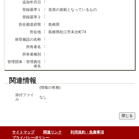
：
追加年月日
：
登録基準１
造形の規範となっているもの
：
登録基準２
：
所在都道府県
島根県
：
所在地
島根県松江市末次町74
：
保管施設の名称
：
所有者名
：
所有者種別
：
管理団体・管理責任
者名
関連情報
(情報の有無)
添付ファイ
なし
ル
サイトマップ
関連リンク
利用規約・免責事項
プライバシーポリシー