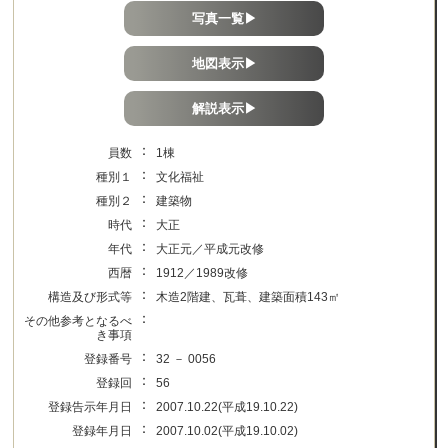
写真一覧▶
地図表示▶
解説表示▶
：
員数
1棟
：
種別１
文化福祉
：
種別２
建築物
：
時代
大正
：
年代
大正元／平成元改修
：
西暦
1912／1989改修
：
構造及び形式等
木造2階建、瓦葺、建築面積143㎡
：
その他参考となるべ
き事項
：
登録番号
32 － 0056
：
登録回
56
：
登録告示年月日
2007.10.22(平成19.10.22)
：
登録年月日
2007.10.02(平成19.10.02)