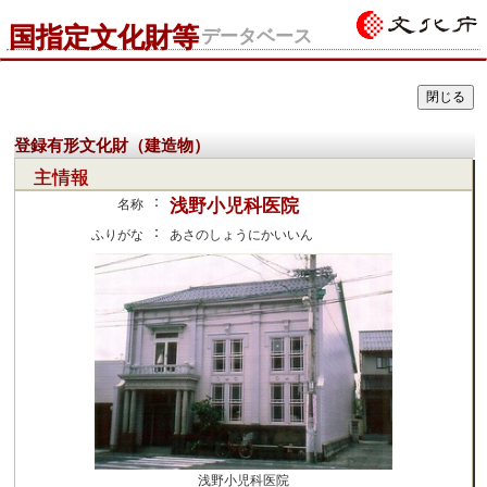
国指定文化財等
データベース
登録有形文化財（建造物）
主情報
：
浅野小児科医院
名称
：
ふりがな
あさのしょうにかいいん
浅野小児科医院