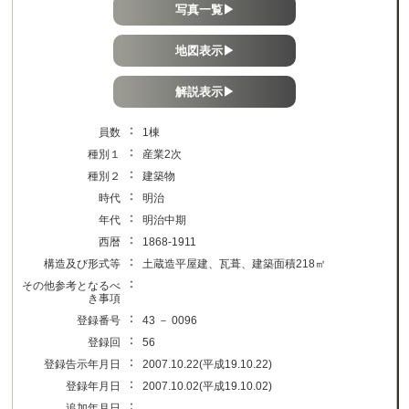
写真一覧▶
地図表示▶
解説表示▶
：
員数
1棟
：
種別１
産業2次
：
種別２
建築物
：
時代
明治
：
年代
明治中期
：
西暦
1868-1911
：
構造及び形式等
土蔵造平屋建、瓦葺、建築面積218㎡
：
その他参考となるべ
き事項
：
登録番号
43 － 0096
：
登録回
56
：
登録告示年月日
2007.10.22(平成19.10.22)
：
登録年月日
2007.10.02(平成19.10.02)
：
追加年月日