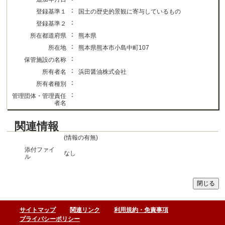
：
登録基準１
国土の歴史的景観に寄与しているもの
：
登録基準２
：
所在都道府県
熊本県
：
所在地
熊本県熊本市小島中町107
：
保管施設の名称
：
所有者名
浜田醤油株式会社
：
所有者種別
：
管理団体・管理責任
者名
関連情報
(情報の有無)
添付ファイ
なし
ル
サイトマップ
関連リンク
利用規約・免責事項
プライバシーポリシー