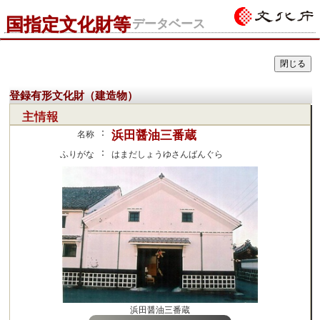
国指定文化財等
データベース
登録有形文化財（建造物）
主情報
：
浜田醤油三番蔵
名称
：
ふりがな
はまだしょうゆさんばんぐら
浜田醤油三番蔵