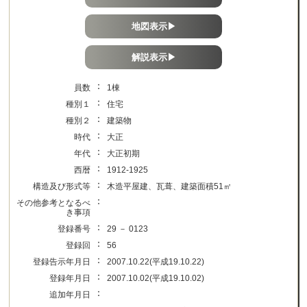
地図表示▶
解説表示▶
：
員数
1棟
：
種別１
住宅
：
種別２
建築物
：
時代
大正
：
年代
大正初期
：
西暦
1912-1925
：
構造及び形式等
木造平屋建、瓦葺、建築面積51㎡
：
その他参考となるべ
き事項
：
登録番号
29 － 0123
：
登録回
56
：
登録告示年月日
2007.10.22(平成19.10.22)
：
登録年月日
2007.10.02(平成19.10.02)
：
追加年月日