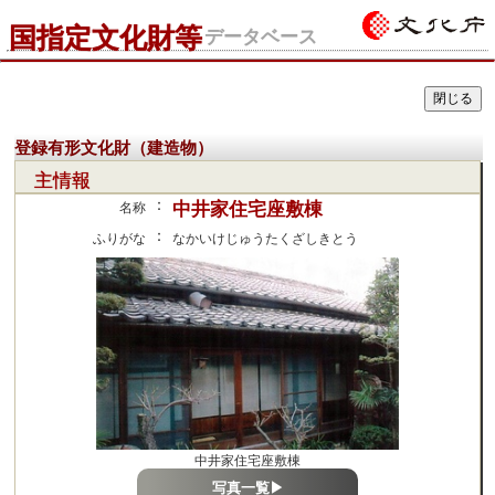
国指定文化財等
データベース
登録有形文化財（建造物）
主情報
：
中井家住宅座敷棟
名称
：
ふりがな
なかいけじゅうたくざしきとう
中井家住宅座敷棟
写真一覧▶