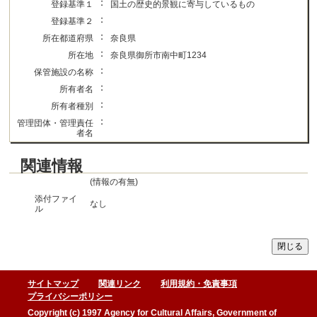
：
登録基準１
国土の歴史的景観に寄与しているもの
：
登録基準２
：
所在都道府県
奈良県
：
所在地
奈良県御所市南中町1234
：
保管施設の名称
：
所有者名
：
所有者種別
：
管理団体・管理責任
者名
関連情報
(情報の有無)
添付ファイ
なし
ル
サイトマップ
関連リンク
利用規約・免責事項
プライバシーポリシー
Copyright (c) 1997 Agency for Cultural Affairs, Government of