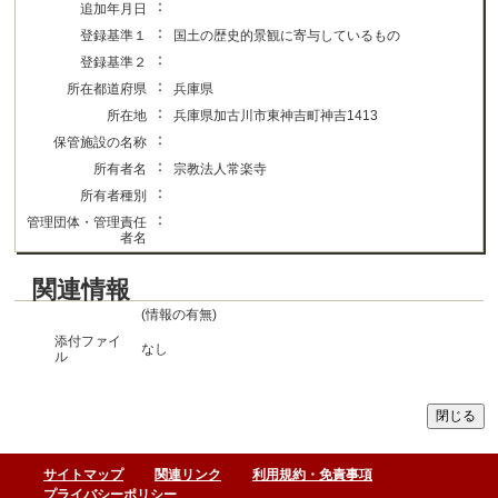
：
追加年月日
：
登録基準１
国土の歴史的景観に寄与しているもの
：
登録基準２
：
所在都道府県
兵庫県
：
所在地
兵庫県加古川市東神吉町神吉1413
：
保管施設の名称
：
所有者名
宗教法人常楽寺
：
所有者種別
：
管理団体・管理責任
者名
関連情報
(情報の有無)
添付ファイ
なし
ル
サイトマップ
関連リンク
利用規約・免責事項
プライバシーポリシー