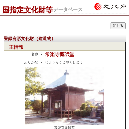
国指定文化財等
データベース
登録有形文化財（建造物）
主情報
：
常楽寺薬師堂
名称
：
ふりがな
じょうらくじやくしどう
常楽寺薬師堂