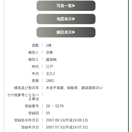
写真一覧▶
地図表示▶
解説表示▶
：
員数
1棟
：
種別１
宗教
：
種別２
建築物
：
時代
江戸
：
年代
文久2
：
西暦
1862
：
構造及び形式等
木造平屋建、銅板葺、建築面積15㎡
：
その他参考となるべ
き事項
：
登録番号
28 － 0278
：
登録回
55
：
登録告示年月日
2007.08.13(平成19.08.13)
：
登録年月日
2007.07.31(平成19.07.31)