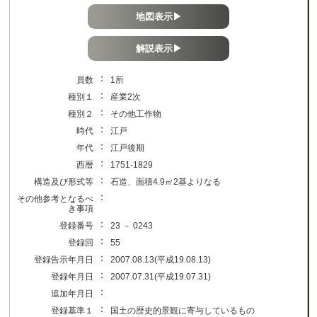
地図表示▶
解説表示▶
：
員数
1所
：
種別１
産業2次
：
種別２
その他工作物
：
時代
江戸
：
年代
江戸後期
：
西暦
1751-1829
：
構造及び形式等
石造、面積4.9㎡2基よりなる
：
その他参考となるべ
き事項
：
登録番号
23 － 0243
：
登録回
55
：
登録告示年月日
2007.08.13(平成19.08.13)
：
登録年月日
2007.07.31(平成19.07.31)
：
追加年月日
：
登録基準１
国土の歴史的景観に寄与しているもの