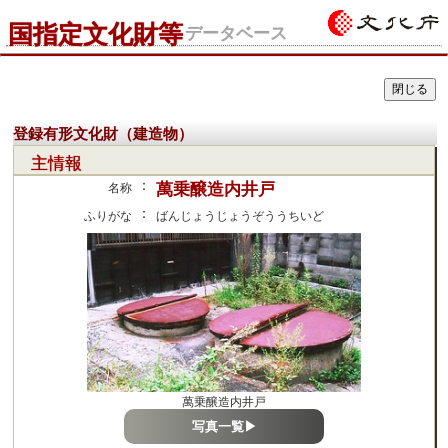
国指定文化財等
データベース
登録有形文化財（建造物）
主情報
：
萬乗醸造内井戸
名称
：
ふりがな
ばんじょうじょうぞううちいど
萬乗醸造内井戸
写真一覧▶