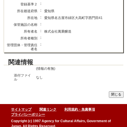
：
登録基準２
：
所在都道府県
愛知県
：
所在地
愛知県名古屋市緑区大高町字西門田41
：
保管施設の名称
：
所有者名
株式会社萬乗醸造
：
所有者種別
：
管理団体・管理責任
者名
関連情報
(情報の有無)
添付ファイ
なし
ル
サイトマップ
関連リンク
利用規約・免責事項
プライバシーポリシー
Copyright (c) 1997 Agency for Cultural Affairs, Government of
Japan, All Rights Reserved.