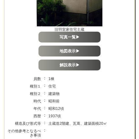
旧羽室家住宅土蔵
写真一覧▶
地図表示▶
解説表示▶
：
員数
1棟
：
種別１
住宅
：
種別２
建築物
：
時代
昭和前
：
年代
昭和12頃
：
西暦
1937頃
：
構造及び形式等
土蔵造2階建、瓦葺、建築面積20㎡
：
その他参考となるべ
き事項