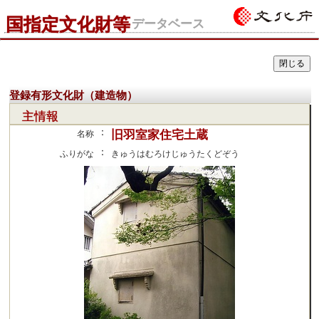
国指定文化財等
データベース
登録有形文化財（建造物）
主情報
：
旧羽室家住宅土蔵
名称
：
ふりがな
きゅうはむろけじゅうたくどぞう