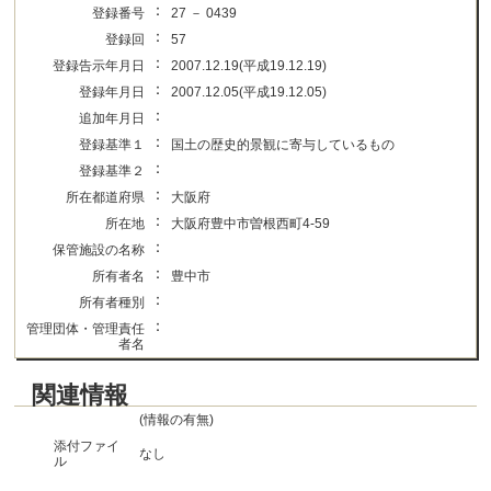
：
登録番号
27 － 0439
：
登録回
57
：
登録告示年月日
2007.12.19(平成19.12.19)
：
登録年月日
2007.12.05(平成19.12.05)
：
追加年月日
：
登録基準１
国土の歴史的景観に寄与しているもの
：
登録基準２
：
所在都道府県
大阪府
：
所在地
大阪府豊中市曽根西町4-59
：
保管施設の名称
：
所有者名
豊中市
：
所有者種別
：
管理団体・管理責任
者名
関連情報
(情報の有無)
添付ファイ
なし
ル