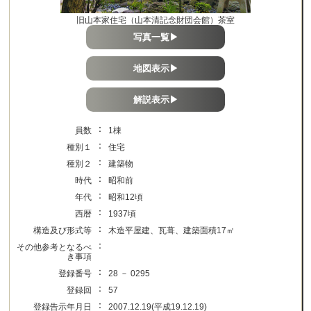
旧山本家住宅（山本清記念財団会館）茶室
写真一覧▶
地図表示▶
解説表示▶
：
員数
1棟
：
種別１
住宅
：
種別２
建築物
：
時代
昭和前
：
年代
昭和12頃
：
西暦
1937頃
：
構造及び形式等
木造平屋建、瓦葺、建築面積17㎡
：
その他参考となるべ
き事項
：
登録番号
28 － 0295
：
登録回
57
：
登録告示年月日
2007.12.19(平成19.12.19)