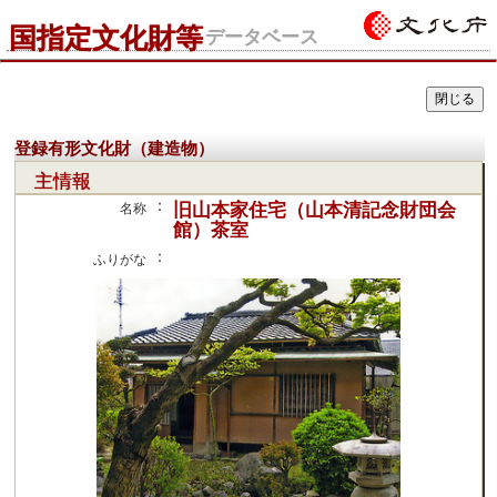
国指定文化財等
データベース
登録有形文化財（建造物）
主情報
：
旧山本家住宅（山本清記念財団会
名称
館）茶室
：
ふりがな