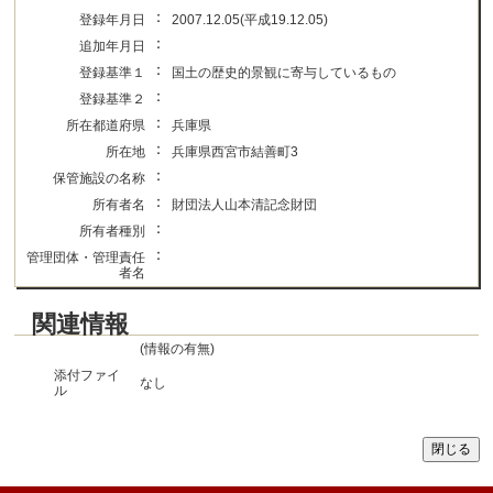
：
登録年月日
2007.12.05(平成19.12.05)
：
追加年月日
：
登録基準１
国土の歴史的景観に寄与しているもの
：
登録基準２
：
所在都道府県
兵庫県
：
所在地
兵庫県西宮市結善町3
：
保管施設の名称
：
所有者名
財団法人山本清記念財団
：
所有者種別
：
管理団体・管理責任
者名
関連情報
(情報の有無)
添付ファイ
なし
ル