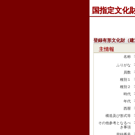
国指定文化
登録有形文化財（建
主情報
名称
ふりがな
員数
種別１
種別２
時代
年代
西暦
構造及び形式等
その他参考となるべ
き事項
登録番号