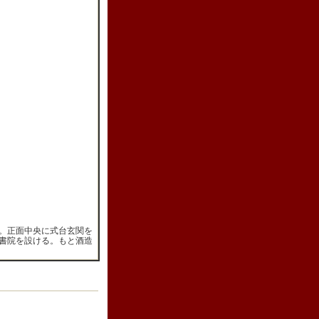
。正面中央に式台玄関を
書院を設ける。もと酒造