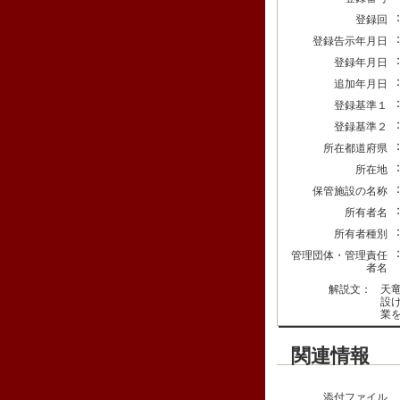
登録回
登録告示年月日
登録年月日
追加年月日
登録基準１
登録基準２
所在都道府県
所在地
保管施設の名称
所有者名
所有者種別
管理団体・管理責任
者名
解説文：
天
設
業
関連情報
添付ファイル