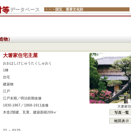
財等
データベース
・・・国宝、重要文化財
造物）
：
大箸家住宅主屋
：
おおはしけじゅうたくしゅおく
：
1棟
：
住宅
：
建築物
：
江戸
：
江戸末期／明治前期改修
：
1830-1867／1868-1911改修
大箸家
：
木造2階建、瓦葺、建築面積269㎡
：
：
22 － 0125